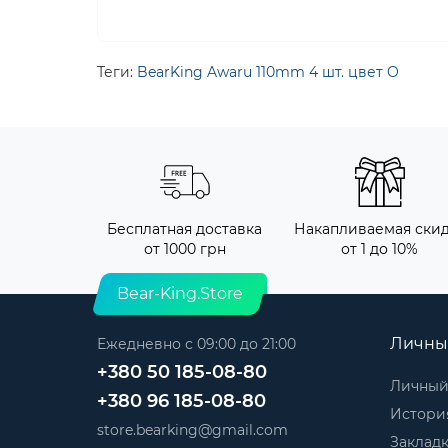
Теги:
BearKing Awaru 110mm 4 шт. цвет O
Бесплатная доставка
Накапливаемая ски
от 1000 грн
от 1 до 10%
Bear-King.Store
Личны
Ежедневно с 09:00 до 21:00
+380 50 185-08-80
Личный
+380 96 185-08-80
История
store.bearking@gmail.com
Заклад