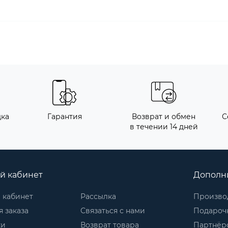
дка
Гарантия
Возврат и обмен
С
в течении 14 дней
й кабинет
Дополн
 кабинет
Рассылка
Произво
 заказа
Связаться с нами
Подароч
ки
Возврат товара
Партнёр