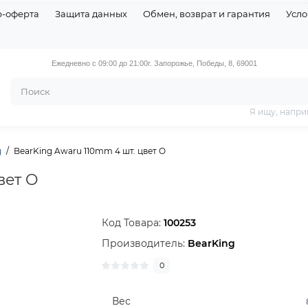
р-оферта
Защита данных
Обмен, возврат и гарантия
Усло
Ежедневно с 09:00 до 21:00
г. Запорожье, Победы, 8, 69001
Я ищу, напри
g
BearKing Awaru 110mm 4 шт. цвет O
вет O
Код Товара:
100253
Производитель:
BearKing
0
Вес