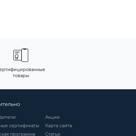
ертифицированные
товары
ительно
дители
Акции
ные сертификаты
Карта сайта
ская программа
Статьи