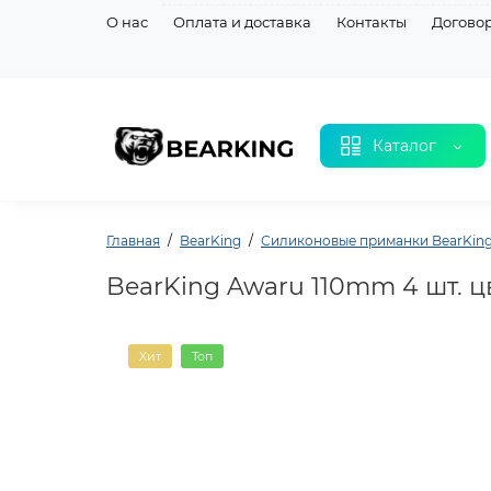
О нас
Оплата и доставка
Контакты
Догово
Каталог
Главная
BearKing
Силиконовые приманки BearKin
BearKing Awaru 110mm 4 шт. ц
Хит
Топ