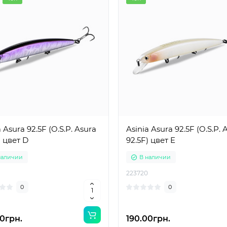
a Asura 92.5F (O.S.P. Asura
Asinia Asura 92.5F (O.S.P. 
) цвет D
92.5F) цвет E
наличии
В наличии
223720
0
0
0грн.
190.00грн.