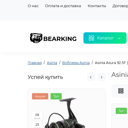
О нас
Оплата и доставка
Контакты
Догово
Каталог
Главная
Asinia
Воблеры Asinia
Asinia Asura 92.5F 
Asini
Успей купить
Акция
Топ
Акци
Топ
0
9
0
9
Дней
Дней
2
3
2
3