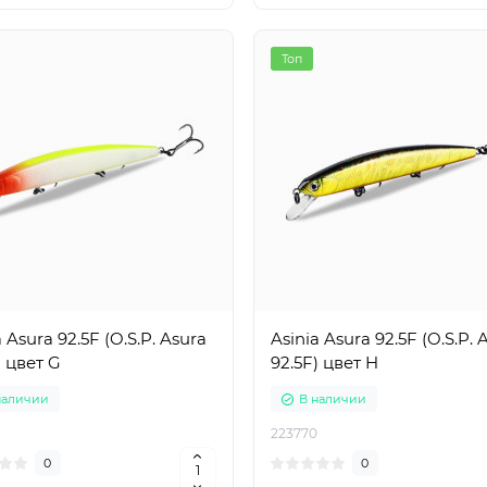
Топ
a Asura 92.5F (O.S.P. Asura
Asinia Asura 92.5F (O.S.P. 
) цвет G
92.5F) цвет H
наличии
В наличии
223770
0
0