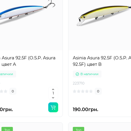
ue JOKER 70S (Jackall TN
Мультипликаторная кат
цвет C Honey
BearKing Green Viper M
наличии
В наличии
a Asura 92.5F (O.S.P. Asura
Asinia Asura 92.5F (O.S.P. 
100051
) цвет A
92.5F) цвет B
0
0
наличии
В наличии
0грн.
-48 %
0
223710
0грн.
1300.00грн.
0
0
0грн.
190.00грн.
Топ
Топ