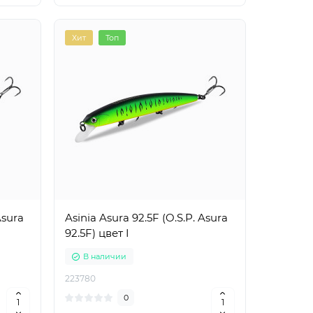
Хит
Топ
Asura
Asinia Asura 92.5F (O.S.P. Asura
92.5F) цвет I
В наличии
223780
0