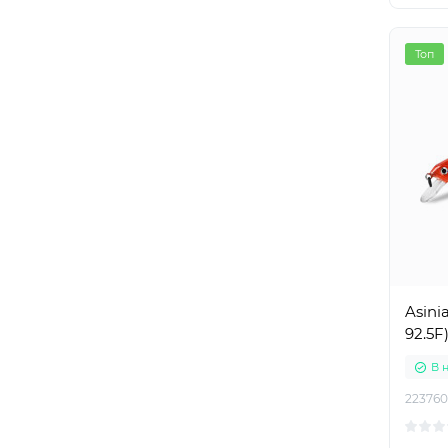
Топ
Asini
92.5F
В 
223760