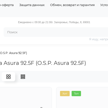
р-оферта
Защита данных
Обмен, возврат и гарантия
Усло
Ежедневно с 09:00 до 21:00
г. Запорожье, Победы, 8, 69001
Я ищу, напр
(O.S.P. Asura 92.5F)
a Asura 92.5F (O.S.P. Asura 92.5F)
я
Топ
Топ
Хит
Топ