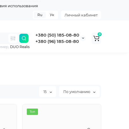
вия использования
Ru
Ук
Личный кабинет
+380 (50) 185-08-80
0
+380 (96) 185-08-80
имер,
DUO Realis
15
По умолчанию
Хит
Топ
Топ
Топ