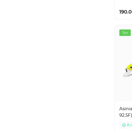
190.0
Топ
Asini
92.5F
В 