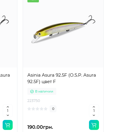
Asura
Asinia Asura 92.5F (O.S.P. Asura
92.5F) цвет F
В наличии
223750
0
190.00грн.