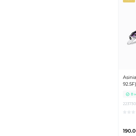
Asini
92.5F
В 
223730
190.0