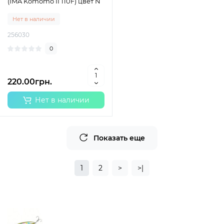
(IMA Komomo II 110F) цвет N
Нет в наличии
256030
0
220.00грн.
Нет в наличии
Показать еще
1
2
>
>|