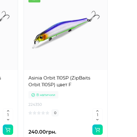
s
Asinia Orbit 110SP (ZipBaits
Orbit 110SP) цвет F
В наличии
224350
0
240.00грн.