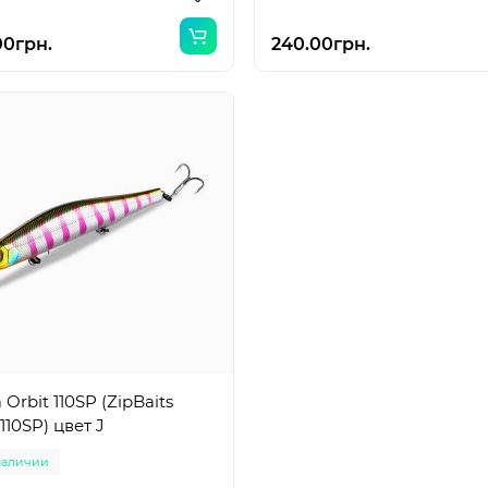
00грн.
240.00грн.
 Orbit 110SP (ZipBaits
 110SP) цвет J
наличии