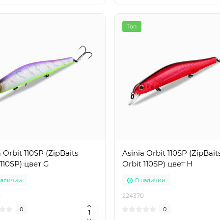
Топ
 Orbit 110SP (ZipBaits
Asinia Orbit 110SP (ZipBait
 110SP) цвет G
Orbit 110SP) цвет H
наличии
В наличии
0
224370
0
0