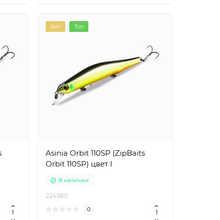
Хит
Топ
s
Asinia Orbit 110SP (ZipBaits
Orbit 110SP) цвет I
В наличии
224380
0