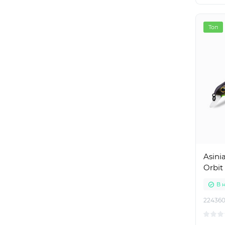
Топ
Asinia
Orbit
В 
22436