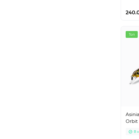
240.
Топ
Asinia
Orbit
В 