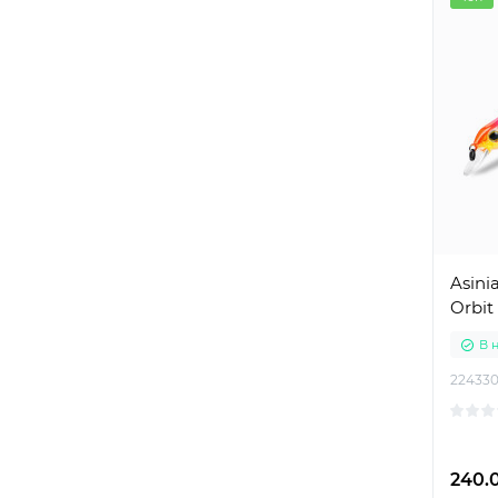
Asinia
Orbit
В 
22433
240.