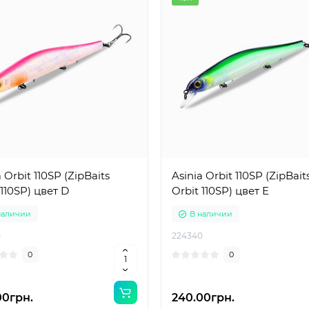
 Orbit 110SP (ZipBaits
Asinia Orbit 110SP (ZipBait
 110SP) цвет D
Orbit 110SP) цвет E
наличии
В наличии
0
224340
0
0
00грн.
240.00грн.