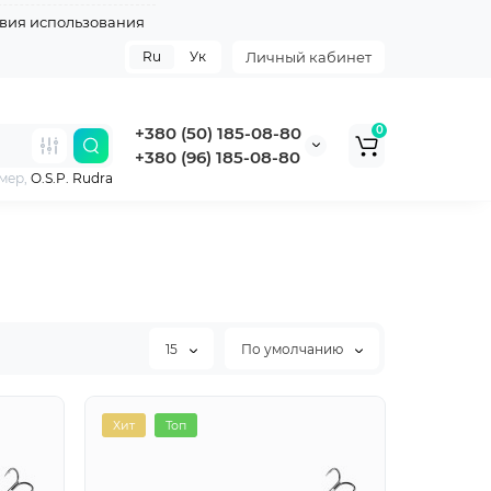
вия использования
Ru
Ук
Личный кабинет
+380 (50) 185-08-80
0
+380 (96) 185-08-80
мер,
O.S.P. Rudra
15
По умолчанию
Хит
Топ
Топ
Хит
Топ