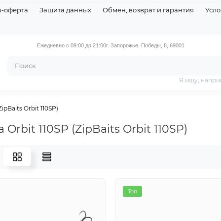
р-оферта
Защита данных
Обмен, возврат и гарантия
Усло
Ежедневно с 09:00 до 21:00
г. Запорожье, Победы, 8, 69001
Я ищу, напри
ZipBaits Orbit 110SP)
a Orbit 110SP (ZipBaits Orbit 110SP)
я
Топ
Топ
Топ