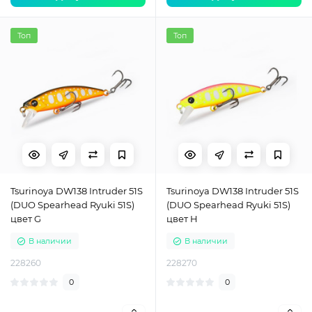
Топ
Топ
Tsurinoya DW138 Intruder 51S
Tsurinoya DW138 Intruder 51S
(DUO Spearhead Ryuki 51S)
(DUO Spearhead Ryuki 51S)
цвет G
цвет H
В наличии
В наличии
228260
228270
0
0