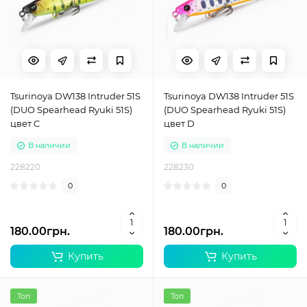
Tsurinoya DW138 Intruder 51S
Tsurinoya DW138 Intruder 51S
(DUO Spearhead Ryuki 51S)
(DUO Spearhead Ryuki 51S)
цвет C
цвет D
В наличии
В наличии
228220
228230
0
0
180.00грн.
180.00грн.
Купить
Купить
Топ
Топ