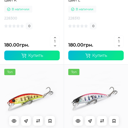
цвет K
цвет L
В наличии
В наличии
228300
228310
0
0
180.00грн.
180.00грн.
Купить
Купить
Топ
Топ