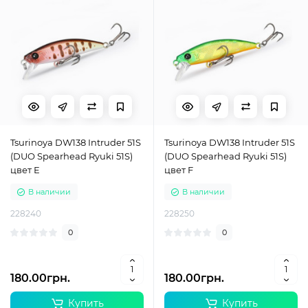
Tsurinoya DW138 Intruder 51S
Tsurinoya DW138 Intruder 51S
(DUO Spearhead Ryuki 51S)
(DUO Spearhead Ryuki 51S)
цвет E
цвет F
В наличии
В наличии
228240
228250
0
0
180.00грн.
180.00грн.
Купить
Купить