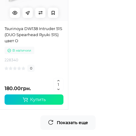
Tsurinoya DW138 Intruder 51S
(DUO Spearhead Ryuki 51S)
цвет O
В наличии
228340
0
180.00грн.
Купить
Показать еще