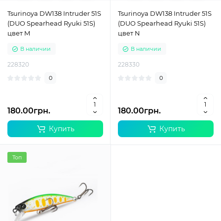
Tsurinoya DW138 Intruder 51S
Tsurinoya DW138 Intruder 51S
(DUO Spearhead Ryuki 51S)
(DUO Spearhead Ryuki 51S)
цвет M
цвет N
В наличии
В наличии
228320
228330
0
0
180.00грн.
180.00грн.
Купить
Купить
Топ