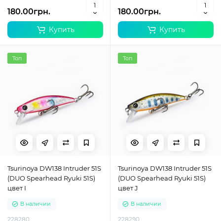
180.00грн.
180.00грн.
Купить
Купить
Топ
Топ
Tsurinoya DW138 Intruder 51S
Tsurinoya DW138 Intruder 51S
(DUO Spearhead Ryuki 51S)
(DUO Spearhead Ryuki 51S)
цвет I
цвет J
В наличии
В наличии
228280
228290