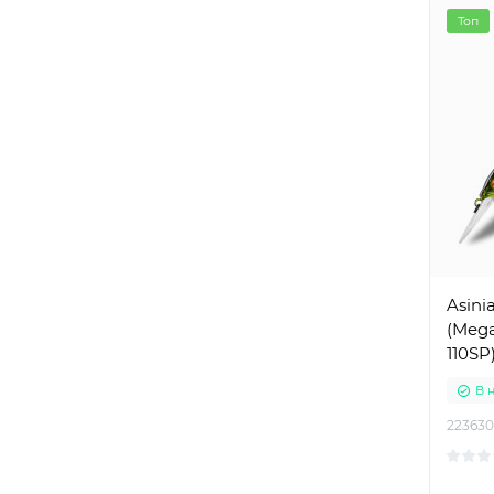
Топ
Asini
(Mega
110SP
В 
223630