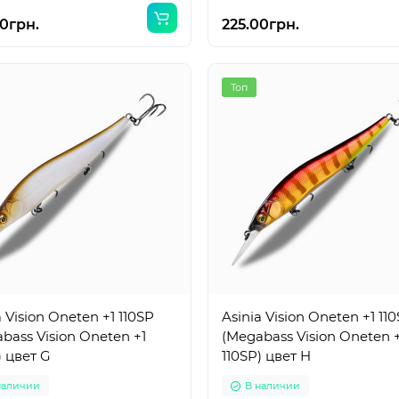
0грн.
225.00грн.
Топ
a Vision Oneten +1 110SP
Asinia Vision Oneten +1 11
bass Vision Oneten +1
(Megabass Vision Oneten 
) цвет G
110SP) цвет H
наличии
В наличии