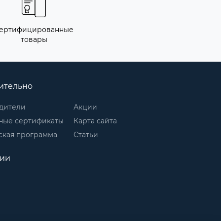
ертифицированные
товары
ительно
дители
Акции
ные сертификаты
Карта сайта
ская программа
Статьи
рии