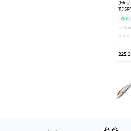
(Mega
110SP
В 
223690
225.0