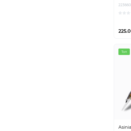
223660
225.0
Топ
Asini