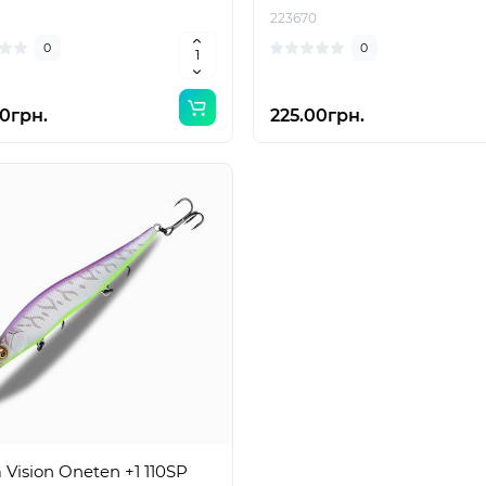
223670
0
0
0грн.
225.00грн.
a Vision Oneten +1 110SP