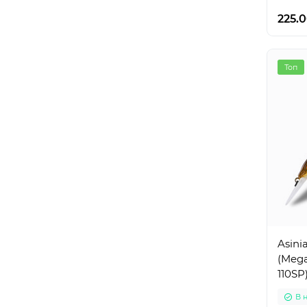
225.0
Топ
Asini
(Mega
110SP
В 