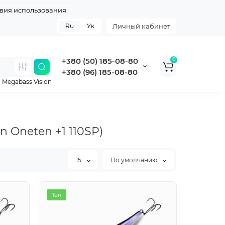
вия использования
Ru
Ук
Личный кабинет
+380 (50) 185-08-80
0
+380 (96) 185-08-80
,
Megabass Vision
on Oneten +1 110SP)
15
По умолчанию
Хит
Топ
Топ
Топ