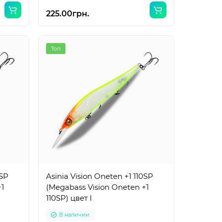
225.00грн.
Топ
0SP
Asinia Vision Oneten +1 110SP
+1
(Megabass Vision Oneten +1
110SP) цвет I
В наличии