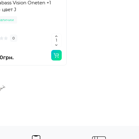
bass Vision Oneten +1
) цвет J
наличии
0
0грн.