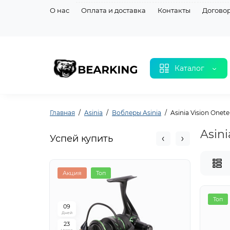
О нас
Оплата и доставка
Контакты
Догово
Каталог
Главная
Asinia
Воблеры Asinia
Asinia Vision Onete
Asini
Успей купить
Акция
Топ
Акци
Топ
0
9
0
9
Дней
Дней
2
3
2
3