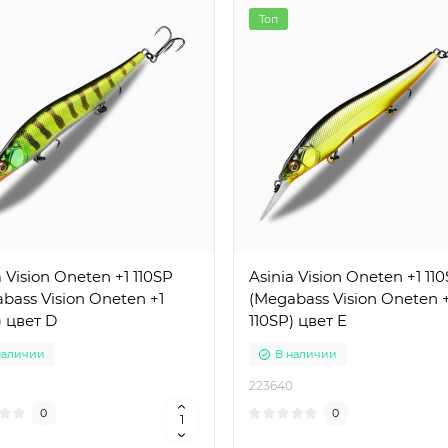
Топ
a Vision Oneten +1 110SP
Asinia Vision Oneten +1 11
bass Vision Oneten +1
(Megabass Vision Oneten 
) цвет D
110SP) цвет E
наличии
В наличии
223640
0
0