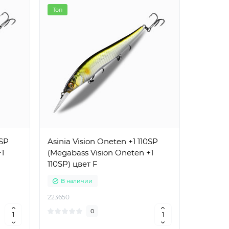
Топ
0SP
Asinia Vision Oneten +1 110SP
+1
(Megabass Vision Oneten +1
110SP) цвет F
В наличии
223650
0