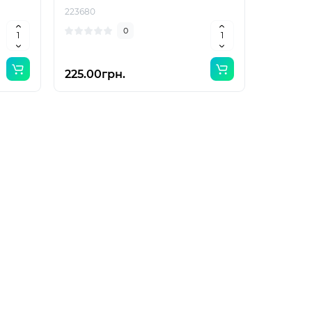
223680
0
225.00грн.