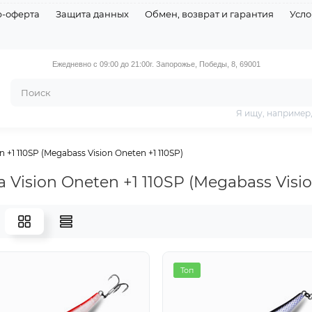
р-оферта
Защита данных
Обмен, возврат и гарантия
Усло
Ежедневно с 09:00 до 21:00
г. Запорожье, Победы, 8, 69001
Я ищу, например
n +1 110SP (Megabass Vision Oneten +1 110SP)
a Vision Oneten +1 110SP (Megabass Visi
я
Топ
Топ
Топ