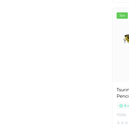
Топ
Tsuri
Penci
В 
10264