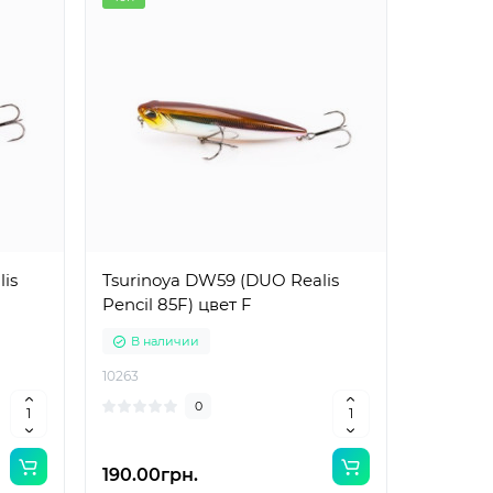
is
Tsurinoya DW59 (DUO Realis
Pencil 85F) цвет F
В наличии
10263
0
190.00грн.