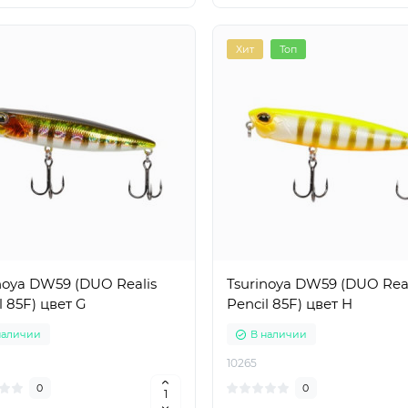
Хит
Топ
noya DW59 (DUO Realis
Tsurinoya DW59 (DUO Real
l 85F) цвет G
Pencil 85F) цвет H
наличии
В наличии
10265
0
0