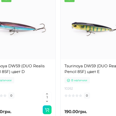
noya DW59 (DUO Realis
Tsurinoya DW59 (DUO Real
l 85F) цвет D
Pencil 85F) цвет E
наличии
В наличии
10262
0
0
0грн.
190.00грн.