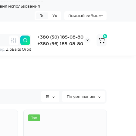
вия использования
Ru
Ук
Личный кабинет
+380 (50) 185-08-80
0
+380 (96) 185-08-80
ер,
ZipBaits Orbit
15
По умолчанию
Хит
Топ
Топ
Топ