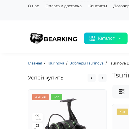
О нас
Оплата и доставка
Контакты
Догово
Каталог
Главная
Tsurinoya
Воблеры Tsurinoya
Tsurinoya 
Tsuri
Успей купить
Акция
Топ
Акци
Хит
0
9
0
9
Дней
Дней
2
3
2
3