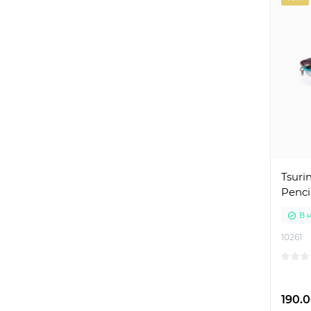
Tsuri
Penci
В 
10261
190.0