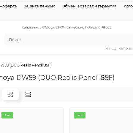
р-оферта
Защита данных
Обмен, возврат и гарантия
Усло
Ежедневно с 09:00 до 21:00
г. Запорожье, Победы, 8, 69001
Я ищу, наприм
DW59 (DUO Realis Pencil 85F)
noya DW59 (DUO Realis Pencil 85F)
я
Топ
Топ
Топ
Топ