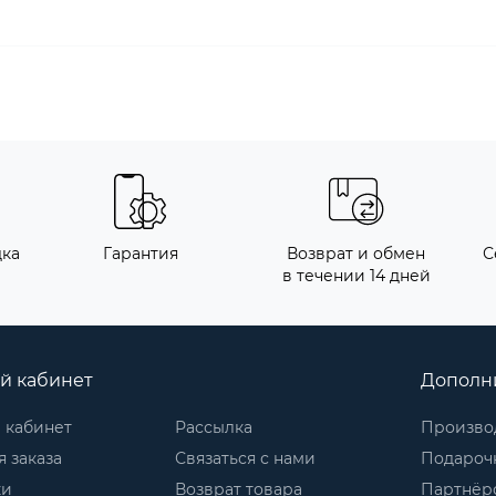
дка
Гарантия
Возврат и обмен
С
в течении 14 дней
й кабинет
Дополн
 кабинет
Рассылка
Произво
 заказа
Связаться с нами
Подароч
ки
Возврат товара
Партнёр