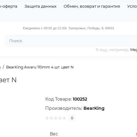
р-оферта
Защита данных
Обмен, возврат и гарантия
Усло
Ежедневно с 09:00 до 21:00
г. Запорожье, Победы, 8, 69001
Я ищу, например,
Meg
g
BearKing Awaru 110mm 4 шт. цвет N
вет N
Код Товара:
100252
Производитель:
BearKing
0
Вес