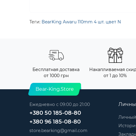
Теги:
BearKing Awaru 110mm 4 шт. цвет N
Бесплатная доставка
Накапливаемая ски
от 1000 грн
от 1 до 10%
Bear-King.Store
Личны
Ежедневно с 09:00 до 21:00
+380 50 185-08-80
Личный
+380 96 185-08-80
История
store.bearking@gmail.com
Заклад