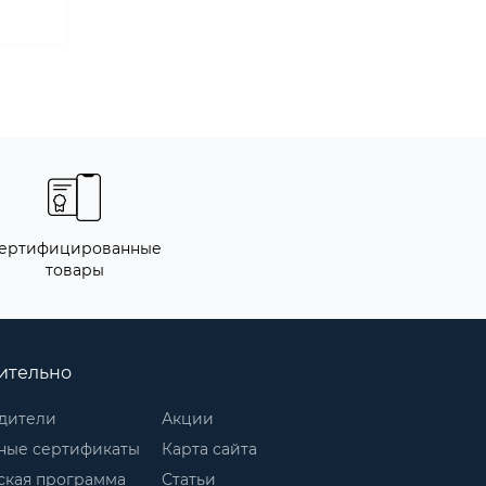
ертифицированные
товары
ительно
дители
Акции
ные сертификаты
Карта сайта
ская программа
Статьи