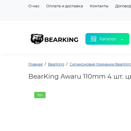
О нас
Оплата и доставка
Контакты
Догово
Каталог
Главная
BearKing
Силиконовые приманки BearKin
BearKing Awaru 110mm 4 шт. ц
Топ