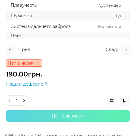
Плавучесть
Суспендер
Шумность
Да
Система дальнего заброса
Магнитная
Цвет
Пред.
След.
Нет в наличии
190.00грн.
Нашли дешевле ?
Нет в наличии
AllBlue Sprint 75F - минноу, с обтекаемым и гладким