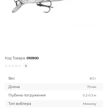
Код Товара:
010900
0
Вес
8.5 г
Длина
75 мм
Глубина погружения
0.2-0.5 м
Тип воблера
Минноу