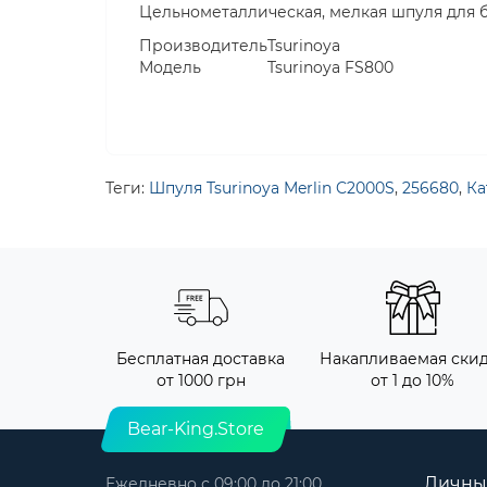
Цельнометаллическая, мелкая шпуля для 
Производитель
Tsurinoya
Модель
Tsurinoya FS800
Теги:
Шпуля Tsurinoya Merlin C2000S
,
256680
,
Ка
Бесплатная доставка
Накапливаемая ски
от 1000 грн
от 1 до 10%
Bear-King.Store
Личны
Ежедневно с 09:00 до 21:00