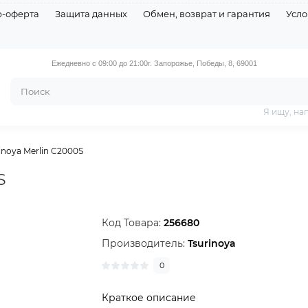
р-оферта
Защита данных
Обмен, возврат и гарантия
Усло
Ежедневно с 09:00 до 21:00
г. Запорожье, Победы, 8, 69001
Я ищу, на
noya Merlin C2000S
S
Код Товара:
256680
Производитель:
Tsurinoya
0
Краткое описание