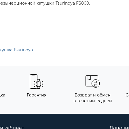
безынерционной катушки Tsurinoya FS800.
тушка Tsurinoya
дка
Гарантия
Возврат и обмен
С
в течении 14 дней
й кабинет
Дополн