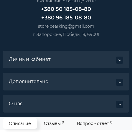
Ежедневно с 09:00 до 21:00
+380 50 185-08-80
+380 96 185-08-80
store.bearking@gmail.com
г. Запорожье, Победы, 8, 69001
Личный кабинет
Дополнительно
О нас
0
0
Описание
Отзывы
Вопрос - ответ
Категории