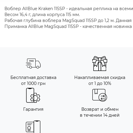
Воблер
AllBlue
Kraken
115SP
-
идеальная
реплика
на
всем
Весом
16
,
4
г
,
длина
корпуса
115
мм
.
Рабочая
глубина
воблера
MagSquad
115SP
до
1
,
2
м
.
Данная
Приманка
AllBlue
MagSquad
115SP
-
качественная
новинка
Бесплатная доставка
Накапливаемая скидка
от 1000 грн
от 1 до 10%
Гарантия
Возврат и обмен
в течении 14 дней