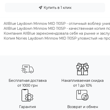
Купить в 1 клик
AllBlue
Laydown
Minnow
MID
110SP
-
отличный
воблер
уни
AllBlue
Laydown
Minnow
MID
110SP
-
качественная
копия
п
Компания
AllBlue
зарекомендовала
себя
на
рынке
и
засл
Копия
Nories
Laydown
Minnow
MID
110SP
уловистый
на
пр
Бесплатная доставка
Накапливаемая скидка
от 1000 грн
от 1 до 10%
Гарантия
Возврат и обмен