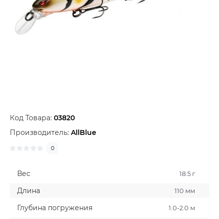
Код Товара:
03820
Производитель:
AllBlue
0
Вес
18.5 г
Длина
110 мм
Глубина погружения
1.0-2.0 м