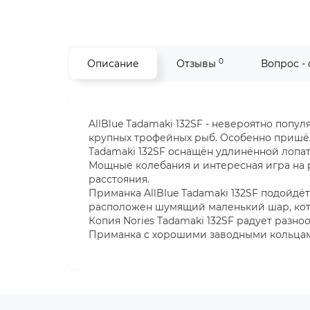
0
Описание
Отзывы
Вопрос -
AllBlue Tadamaki 132SF - невероятно попу
крупных трофейных рыб. Особенно пришёл
Tadamaki 132SF оснащён удлинённой лопато
Мощные колебания и интересная игра на
расстояния.
Приманка AllBlue Tadamaki 132SF подойдёт
расположен шумящий маленький шар, кото
Копия Nories Tadamaki 132SF радует разно
Приманка с хорошими заводными кольца