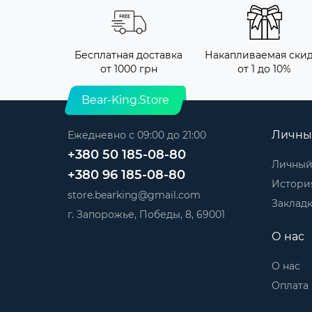
Бесплатная доставка
Накапливаемая ски
от 1000 грн
от 1 до 10%
Bear-King.Store
Личны
Ежедневно с 09:00 до 21:00
+380 50 185-08-80
Личный
+380 96 185-08-80
История
store.bearking@gmail.com
Заклад
г. Запорожье, Победы, 8, 69001
О нас
О нас
Оплата 