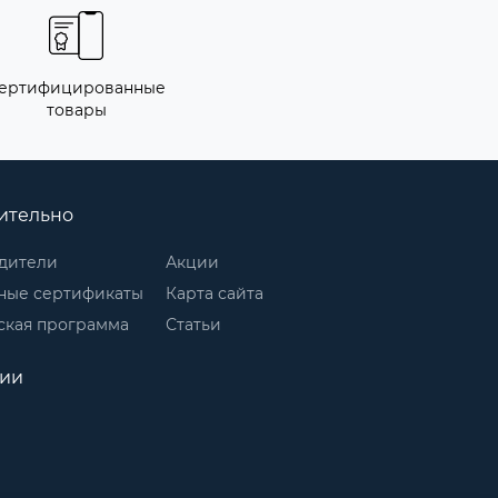
ертифицированные
товары
ительно
дители
Акции
ные сертификаты
Карта сайта
ская программа
Статьи
рии