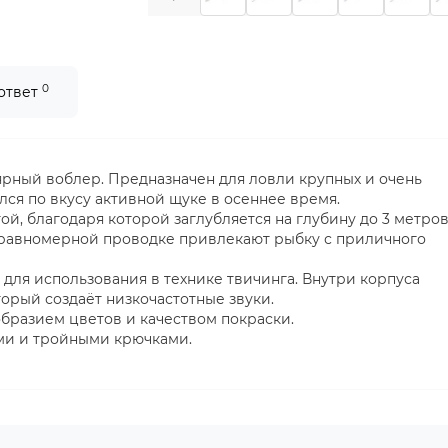
0
 ответ
лярный воблер. Предназначен для ловли крупных и очень
ся по вкусу активной щуке в осеннее время.
й, благодаря которой заглубляется на глубину до 3 метров
 равномерной проводке привлекают рыбку с приличного
 для использования в технике твичинга. Внутри корпуса
рый создаёт низкочастотные звуки.
образием цветов и качеством покраски.
ми и тройными крючками.