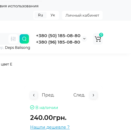
вия использования
Ru
Ук
Личный кабинет
+380 (50) 185-08-80
0
+380 (96) 185-08-80
ер,
Deps Balisong
 цвет E
Пред.
След.
В наличии
240.00грн.
Нашли дешевле ?