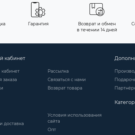
дка
Гарантия
Возврат и обмен
С
в течении 14 дней
й кабинет
Дополн
 кабинет
Рассылка
Произво
 заказа
Связаться с нами
Подароч
ки
Возврат товара
Партнёр
Катего
Условия использования
сайта
и доставка
Опт