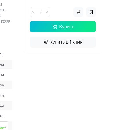
ый
ень
по
 132SF
Купить
Купить в 1 клик
8 г
 мм
5 м
оу
ий
Да
ет