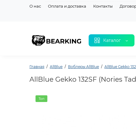
О нас
Оплата и доставка
Контакты
Догово
Каталог
Главная
AllBlue
Воблеры AllBlue
AllBlue Gekko 13
AllBlue Gekko 132SF (Nories Ta
Топ