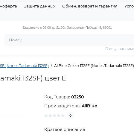
р-оферта
Защита данных
Обмен, возврат и гарантия
Усло
Ежедневно с 09:00 до 21:00
г. Запорожье, Победы, 8, 69001
Я ищу, наприм
2SF (Nories Tadamaki 132SF)
AllBlue Gekko 132SF (Nories Tadamaki 132SF)
damaki 132SF) цвет E
Код Товара:
03250
Производитель:
AllBlue
0
Краткое описание