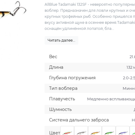
AllBlue Tadamaki 132SF - невероятно популярн
воблер. Предназначен для ловли крупных и оч
крупных трофейных рыб. Особенно пришёлся 
вкусу активной щуке в осеннее время.Tadamaki
оснащён удлинённой лопатой, бла...
Читать далее...
Вес
21.
Длина
132
Глубина погружения
2.0-2.
Тип воблера
Минн
Плавучесть
Медленно всплывающ
Шумность
Система дальнего заброса
Н
Цвет