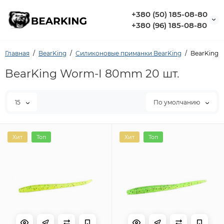
+380 (50) 185-08-80
+380 (96) 185-08-80
Главная
BearKing
Силиконовые приманки BearKing
BearKing 
BearKing Worm-I 80mm 20 шт.
15
По умолчанию
Хит
Топ
Хит
Топ