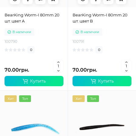
BearKing Worm-I 80mm 20
BearKing Worm-I 80mm 20
шт. цвет A
шт. цвет B
В наличии
В наличии
100790
100791
0
0
70.00грн.
70.00грн.
Купить
Купить
Хит
Топ
Хит
Топ