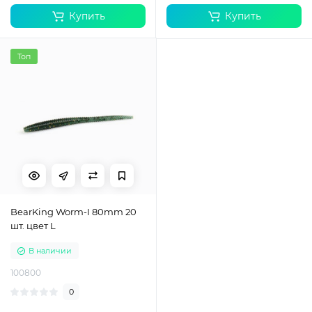
Купить
Купить
Топ
BearKing Worm-I 80mm 20
шт. цвет L
В наличии
100800
0