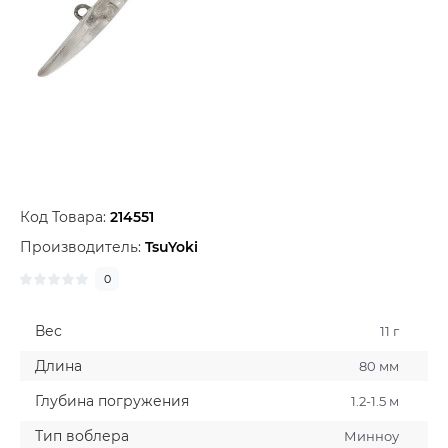
Код Товара:
214551
Производитель:
TsuYoki
0
Вес
11 г
Длина
80 мм
Глубина погружения
1.2-1.5 м
Тип воблера
Минноу