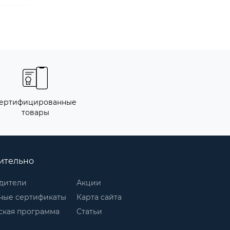
ертифицированные
товары
ительно
дители
Акции
ные сертификаты
Карта сайта
ская программа
Статьи