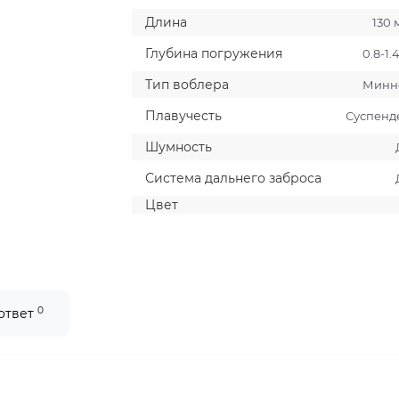
Длина
130 
Глубина погружения
0.8-1.
Тип воблера
Минн
Плавучесть
Суспенд
Шумность
Система дальнего заброса
Цвет
0
 ответ