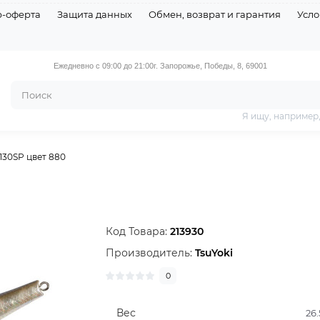
р-оферта
Защита данных
Обмен, возврат и гарантия
Усло
Ежедневно с 09:00 до 21:00
г. Запорожье, Победы, 8, 69001
Я ищу, например
 130SP цвет 880
Код Товара:
213930
Производитель:
TsuYoki
0
Вес
26.