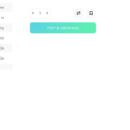
мм
4 м
оу
Нет в наличии
ер
Да
Да