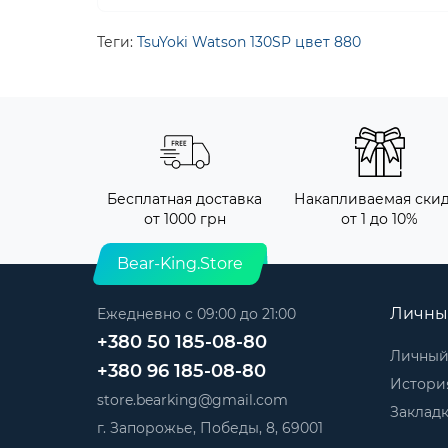
Теги:
TsuYoki Watson 130SP цвет 880
Бесплатная доставка
Накапливаемая ски
от 1000 грн
от 1 до 10%
Bear-King.Store
Личны
Ежедневно с 09:00 до 21:00
+380 50 185-08-80
Личный
+380 96 185-08-80
История
store.bearking@gmail.com
Заклад
г. Запорожье, Победы, 8, 69001