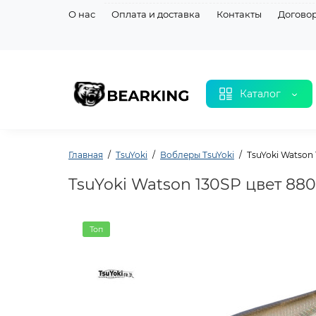
О нас
Оплата и доставка
Контакты
Догово
Каталог
Главная
TsuYoki
Воблеры TsuYoki
TsuYoki Watson
TsuYoki Watson 130SP цвет 880
Топ