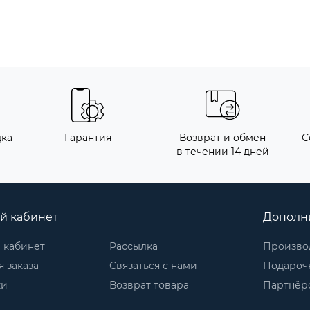
дка
Гарантия
Возврат и обмен
С
в течении 14 дней
й кабинет
Дополн
 кабинет
Рассылка
Произво
 заказа
Связаться с нами
Подароч
ки
Возврат товара
Партнёр