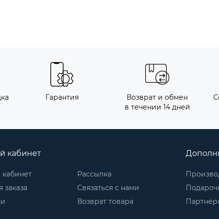
дка
Гарантия
Возврат и обмен
С
в течении 14 дней
й кабинет
Дополн
 кабинет
Рассылка
Произво
 заказа
Связаться с нами
Подароч
ки
Возврат товара
Партнёр