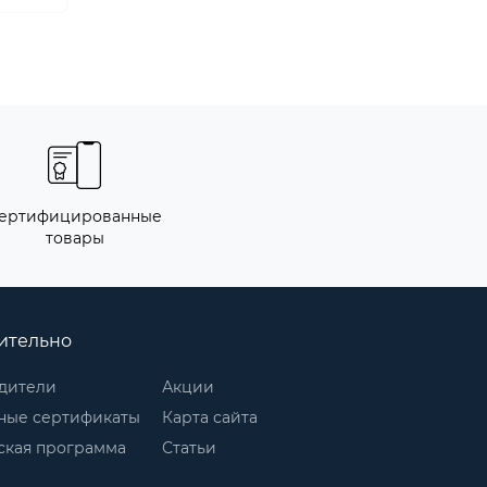
ертифицированные
товары
ительно
дители
Акции
ные сертификаты
Карта сайта
ская программа
Статьи