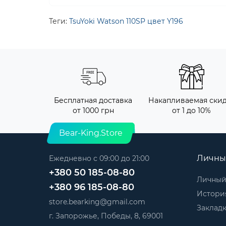
Теги:
TsuYoki Watson 110SP цвет Y196
Бесплатная доставка
Накапливаемая ски
от 1000 грн
от 1 до 10%
Bear-King.Store
Личны
Ежедневно с 09:00 до 21:00
+380 50 185-08-80
Личный
+380 96 185-08-80
История
store.bearking@gmail.com
Заклад
г. Запорожье, Победы, 8, 69001