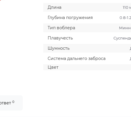
Длина
110
Глубина погружения
0.8-1.
Тип воблера
Минн
Плавучесть
Суспенд
Шумность
Система дальнего заброса
Цвет
0
 ответ