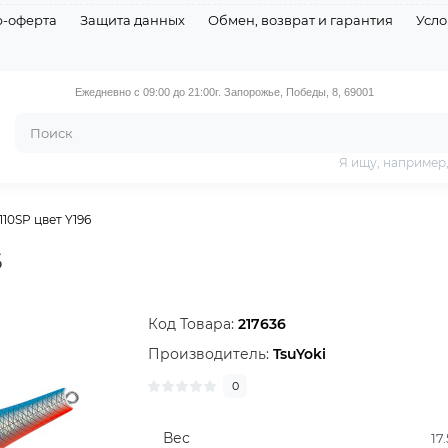
р-оферта
Защита данных
Обмен, возврат и гарантия
Усло
Ежедневно с 09:00 до 21:00
г. Запорожье, Победы, 8, 69001
Я ищу, например
110SP цвет Y196
6
Код Товара:
217636
Производитель:
TsuYoki
0
Вес
17.