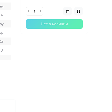
 мм
2 м
оу
Нет в наличии
ер
Да
Да