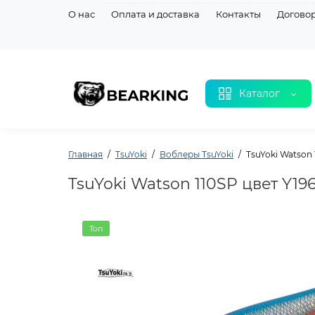
О нас
Оплата и доставка
Контакты
Догово
Каталог
Главная
TsuYoki
Воблеры TsuYoki
TsuYoki Watson 
TsuYoki Watson 110SP цвет Y19
Топ