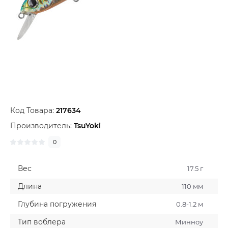
Код Товара:
217634
Производитель:
TsuYoki
0
Вес
17.5 г
Длина
110 мм
Глубина погружения
0.8-1.2 м
Тип воблера
Минноу