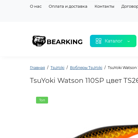
О нас
Оплата и доставка
Контакты
Догово
Каталог
Главная
TsuYoki
Воблеры TsuYoki
TsuYoki Watson
TsuYoki Watson 110SP цвет TS
Топ