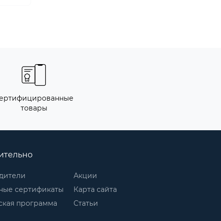
ертифицированные
товары
ительно
дители
Акции
ные сертификаты
Карта сайта
ская программа
Статьи