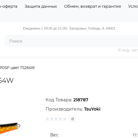
р-оферта
Защита данных
Обмен, возврат и гарантия
Усло
Ежедневно с 09:00 до 21:00
г. Запорожье, Победы, 8, 69001
Я ищу, на
 110SP цвет TS264W
264W
Код Товара:
218787
Производитель:
TsuYoki
0
Вес
17.