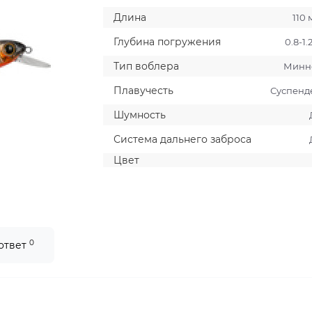
Длина
110
Глубина погружения
0.8-1.
Тип воблера
Минн
Плавучесть
Суспенд
Шумность
Система дальнего заброса
Цвет
0
 ответ