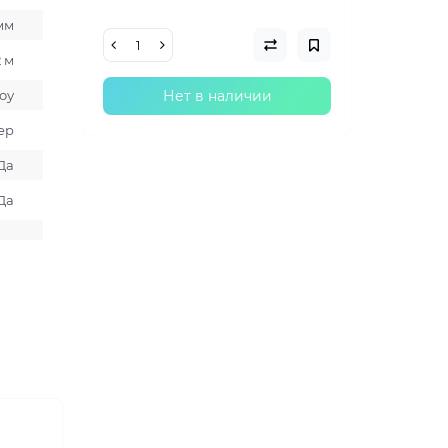
 мм
2 м
оу
Нет в наличии
ер
Да
Да