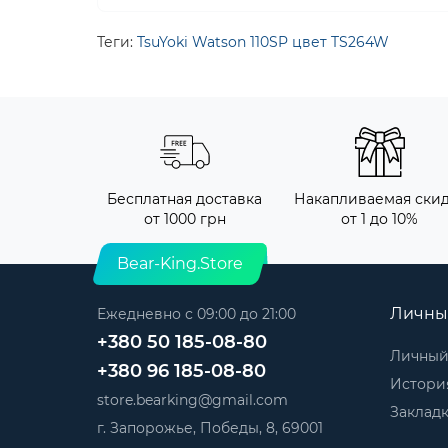
Теги:
TsuYoki Watson 110SP цвет TS264W
Бесплатная доставка
Накапливаемая ски
от 1000 грн
от 1 до 10%
Bear-King.Store
Личны
Ежедневно с 09:00 до 21:00
+380 50 185-08-80
Личный
+380 96 185-08-80
История
store.bearking@gmail.com
Заклад
г. Запорожье, Победы, 8, 69001