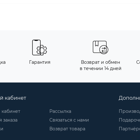
дка
Гарантия
Возврат и обмен
С
в течении 14 дней
й кабинет
Дополн
 кабинет
Рассылка
Произво
 заказа
Связаться с нами
Подароч
ки
Возврат товара
Партнёр