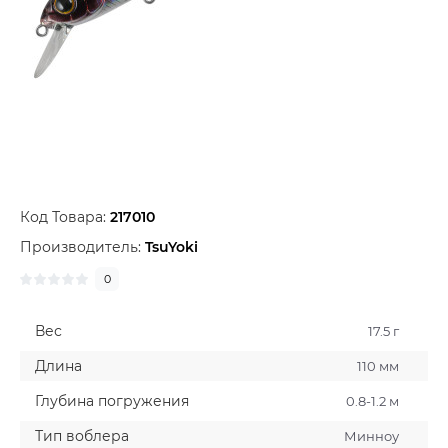
Код Товара:
217010
Производитель:
TsuYoki
0
Вес
17.5 г
Длина
110 мм
Глубина погружения
0.8-1.2 м
Тип воблера
Минноу