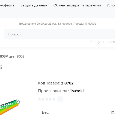
р-оферта
Защита данных
Обмен, возврат и гарантия
Усло
Ежедневно с 09:00 до 21:00
г. Запорожье, Победы, 8, 69001
Я ищу, наприм
110SP цвет 805S
S
Код Товара:
218782
Производитель:
TsuYoki
0
Вес
17.