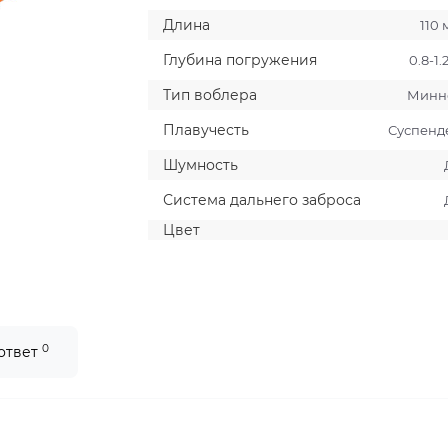
Длина
110
Глубина погружения
0.8-1.
Тип воблера
Минн
Плавучесть
Суспенд
Шумность
Система дальнего заброса
Цвет
0
 ответ