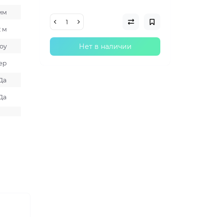
 мм
2 м
оу
Нет в наличии
ер
Да
Да