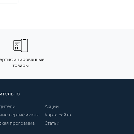
ертифицированные
товары
ительно
дители
Акции
ные сертификаты
Карта сайта
ская программа
Статьи