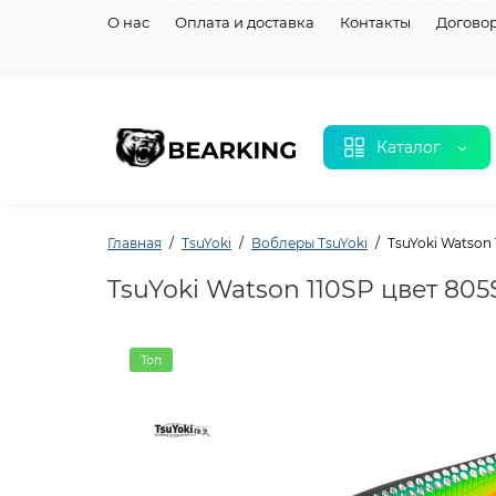
О нас
Оплата и доставка
Контакты
Догово
Каталог
Главная
TsuYoki
Воблеры TsuYoki
TsuYoki Watson 
TsuYoki Watson 110SP цвет 805
Топ