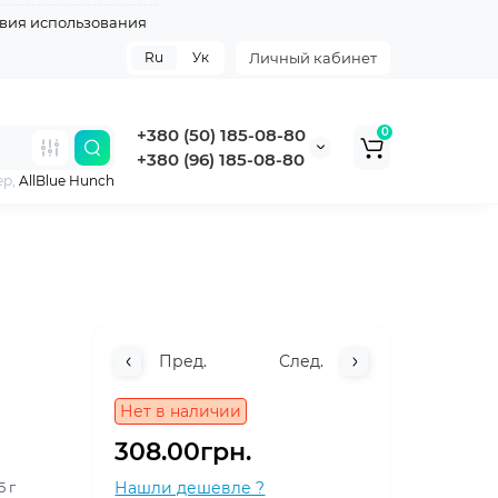
вия использования
Ru
Ук
Личный кабинет
+380 (50) 185-08-80
0
+380 (96) 185-08-80
ер,
AllBlue Hunch
Пред.
След.
Нет в наличии
308.00грн.
5 г
Нашли дешевле ?