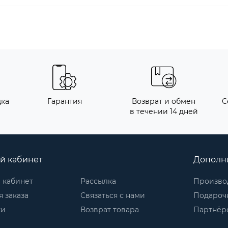
дка
Гарантия
Возврат и обмен
С
в течении 14 дней
й кабинет
Дополн
 кабинет
Рассылка
Произво
 заказа
Связаться с нами
Подароч
ки
Возврат товара
Партнёр