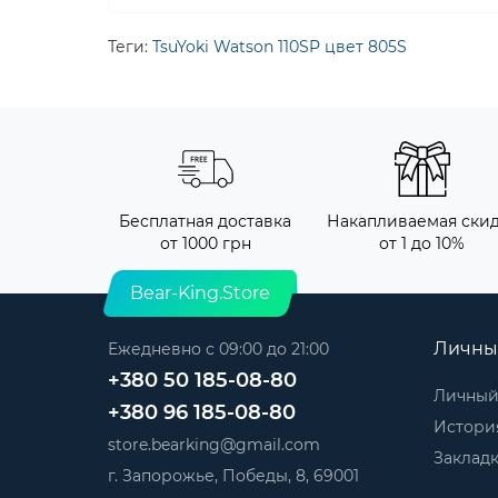
Теги:
TsuYoki Watson 110SP цвет 805S
Бесплатная доставка
Накапливаемая ски
от 1000 грн
от 1 до 10%
Bear-King.Store
Личны
Ежедневно с 09:00 до 21:00
+380 50 185-08-80
Личный
+380 96 185-08-80
История
store.bearking@gmail.com
Заклад
г. Запорожье, Победы, 8, 69001