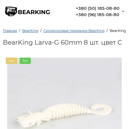
+380 (50) 185-08-80
+380 (96) 185-08-80
Главная
BearKing
Силиконовые приманки BearKing
BearKing L
BearKing Larva-G 60mm 8 шт. цвет C
Хит
Топ