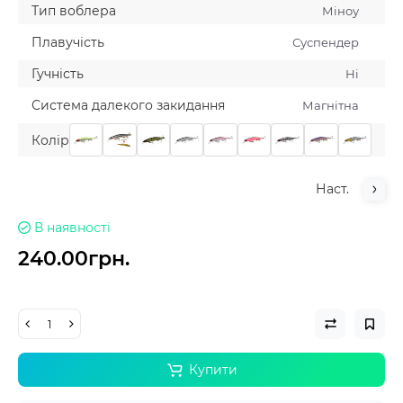
Тип воблера
Мiноу
Плавучiсть
Суспендер
Гучнiсть
Нi
Система далекого закидання
Магнiтна
Колiр
Наст.
В наявності
240.00грн.
Купити