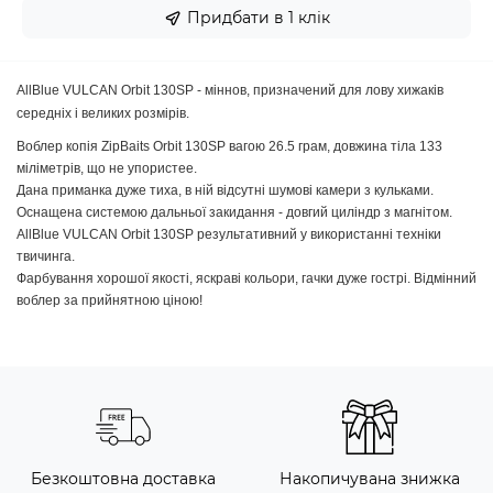
Придбати в 1 клік
AllBlue VULCAN Orbit 130SP - міннов, призначений для лову хижаків
середніх і великих розмірів.
Воблер копія ZipBaits Orbit 130SP вагою 26.5 грам, довжина тіла 133
міліметрів, що не упористее.
Дана приманка дуже тиха, в ній відсутні шумові камери з кульками.
Оснащена системою дальньої закидання - довгий циліндр з магнітом.
AllBlue VULCAN Orbit 130SP результативний у використанні техніки
твичинга.
Фарбування хорошої якості, яскраві кольори, гачки дуже гострі. Відмінний
воблер за прийнятною ціною!
Безкоштовна доставка
Накопичувана знижка