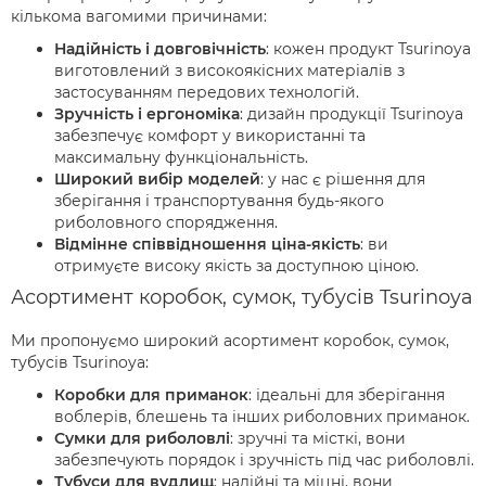
кількома вагомими причинами:
Надійність і довговічність
: кожен продукт Tsurinoya
виготовлений з високоякісних матеріалів з
застосуванням передових технологій.
Зручність і ергономіка
: дизайн продукції Tsurinoya
забезпечує комфорт у використанні та
максимальну функціональність.
Широкий вибір моделей
: у нас є рішення для
зберігання і транспортування будь-якого
риболовного спорядження.
Відмінне співвідношення ціна-якість
: ви
отримуєте високу якість за доступною ціною.
Асортимент коробок, сумок, тубусів Tsurinoya
Ми пропонуємо широкий асортимент коробок, сумок,
тубусів Tsurinoya:
Коробки для приманок
: ідеальні для зберігання
воблерів, блешень та інших риболовних приманок.
Сумки для риболовлі
: зручні та місткі, вони
забезпечують порядок і зручність під час риболовлі.
Тубуси для вудлищ
: надійні та міцні, вони