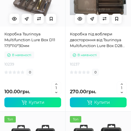
Коробка Tsurinoya
Коробка під воблери
Multifunction Lure Box D11
двостороння від Tsurinoya
175*110*30мм
Multifunction Lure Box D28
Bait 20*15*5см
В наявності
В наявності
10239
10237
0
0
100.00грн.
270.00грн.
Купити
Купити
Топ
Топ