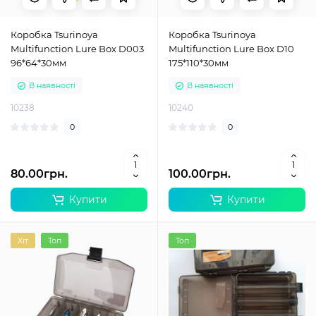
Коробка Tsurinoya
Коробка Tsurinoya
Multifunction Lure Box D003
Multifunction Lure Box D10
96*64*30мм
175*110*30мм
В наявності
В наявності
10238
10240
0
0
80.00грн.
100.00грн.
Купити
Купити
Хіт
Топ
Топ