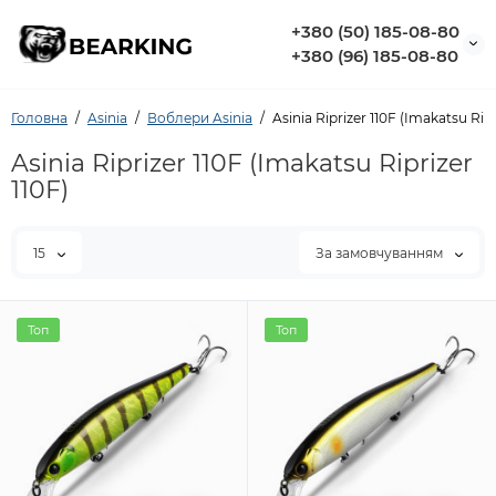
+380 (50) 185-08-80
+380 (96) 185-08-80
Головна
Asinia
Воблери Asinia
Asinia Riprizer 110F (Imakatsu Ripr
Asinia Riprizer 110F (Imakatsu Riprizer
110F)
15
За замовчуванням
Топ
Топ