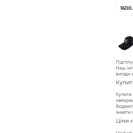
1600
Підготу
Наш інт
виїзди 
Купит
Купити 
найкращ
бюджету
знайти 
Ціни 
Ціна на