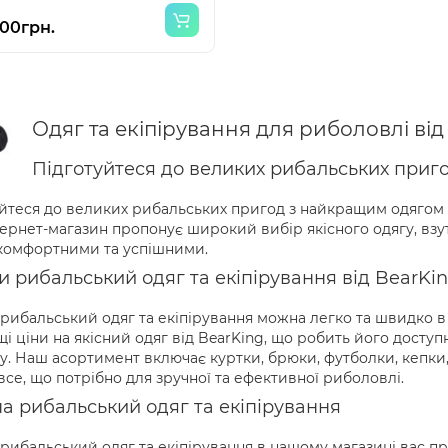
.00грн.
Одяг та екіпірування для риболовлі від
Підготуйтеся до великих рибальських приго
йтеся до великих рибальських пригод з найкращим одягом т
ернет-магазин пропонує широкий вибір якісного одягу, взут
комфортними та успішними.
и рибальський одяг та екіпірування від BearKi
рибальський одяг та екіпірування можна легко та швидко в
і ціни на якісний одяг від BearKing, що робить його досту
. Наш асортимент включає куртки, брюки, футболки, кепки,
все, що потрібно для зручної та ефективної риболовлі.
на рибальський одяг та екіпірування
 рибальський одяг та екіпірування в нашому магазині вас 