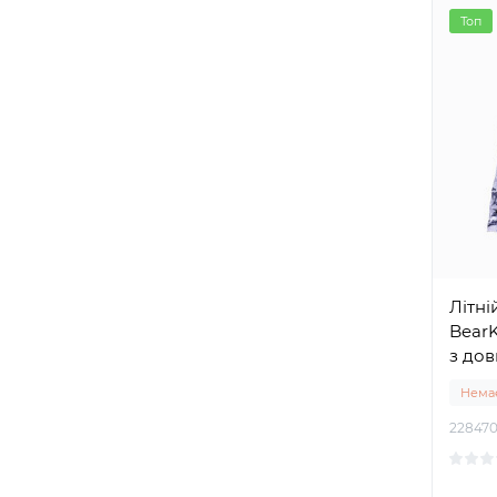
Топ
Літні
BearK
з до
Немає
228470