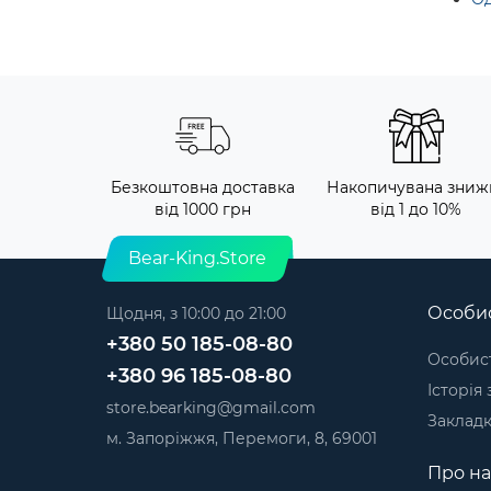
Безкоштовна доставка
Накопичувана зниж
від 1000 грн
від 1 до 10%
Bear-King.Store
Особис
Щодня, з 10:00 до 21:00
+380 50 185-08-80
Особист
+380 96 185-08-80
Історія
store.bearking@gmail.com
Заклад
м. Запоріжжя, Перемоги, 8, 69001
Про на