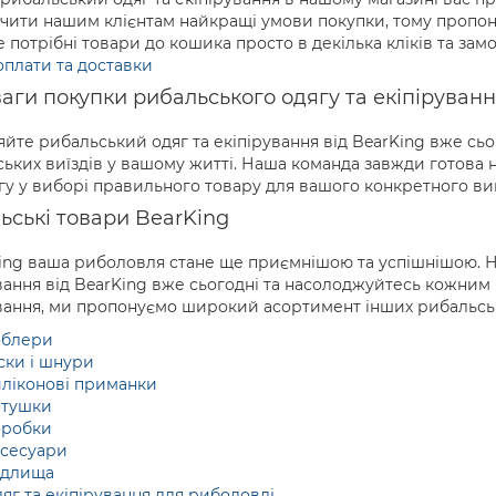
чити нашим клієнтам найкращі умови покупки, тому пропону
 потрібні товари до кошика просто в декілька кліків та замов
плати та доставки
аги покупки рибальського одягу та екіпіруванн
йте рибальський одяг та екіпірування від BearKing вже сьо
ьких виїздів у вашому житті. Наша команда завжди готова 
у у виборі правильного товару для вашого конкретного ви
ьські товари BearKing
ing ваша риболовля стане ще приємнішою та успішнішою. Не
вання від BearKing вже сьогодні та насолоджуйтесь кожним
вання, ми пропонуємо широкий асортимент інших рибальськ
облери
ски і шнури
ліконові приманки
отушки
оробки
сесуари
удлища
яг та екіпірування для риболовлі