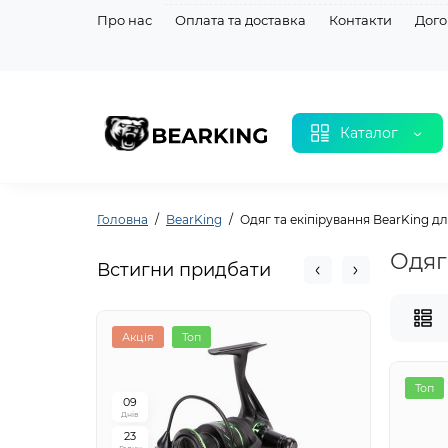
Про нас
Оплата та доставка
Контакти
Дого
Каталог
Головна
BearKing
Одяг та екіпірування BearKing д
Одяг
Встигни придбати
Акція
Топ
Акція
Топ
0
9
0
9
Днів
Днів
2
3
2
3