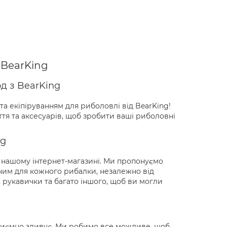
 BearKing
д з BearKing
а екіпіруванням для риболовлі від BearKing!
тя та аксесуарів, щоб зробити ваші риболовні
ng
 нашому інтернет-магазині. Ми пропонуємо
пним для кожного рибалки, незалежно від
 рукавички та багато іншого, щоб ви могли
приємно здивує. Ми робимо все можливе, щоб