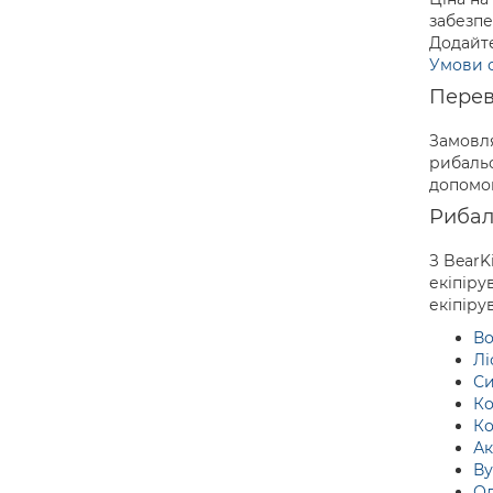
забезпе
Додайте
Умови о
Перев
Замовля
рибальс
допомог
Рибал
З BearK
екіпіру
екіпіру
В
Лі
Си
К
К
Ак
В
Од