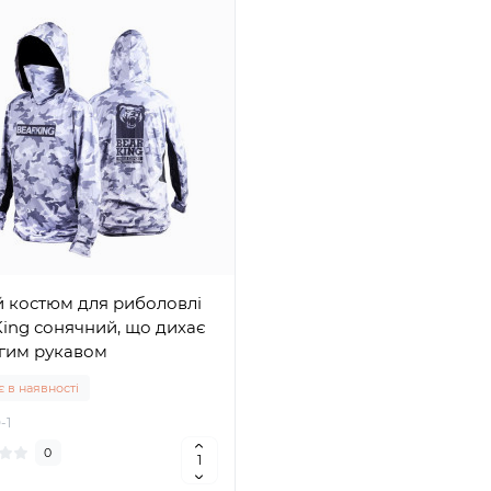
й костюм для риболовлі
ing сонячний, що дихає
вгим рукавом
 в наявності
-1
0