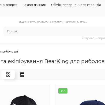
вір-оферта
Захист данних
Обмін, повернення та гарантія
Щодня, з 10:00 до 21:00
м. Запоріжжя, Перемоги, 8, 69001
Я шукаю, напри
ля риболовлі
 та екіпірування BearKing для риболов
Топ
Топ
Топ