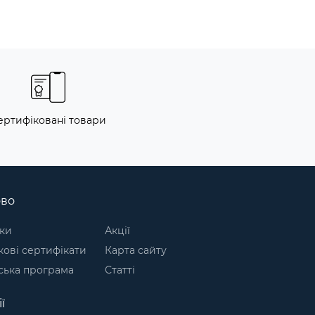
ертифіковані товари
ово
ки
Акції
ові сертифікати
Карта сайту
ська програма
Статті
ї