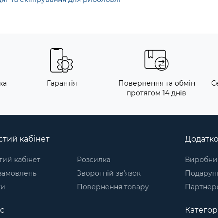
ка
Гарантія
Повернення та обмін
С
протягом 14 днів
тий кабінет
Додатк
ий кабінет
Розсилка
Виробни
 замовлень
Зворотній зв’язок
Подарунк
ки
Повернення товару
Партнер
с
Категорі