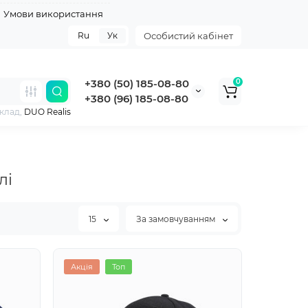
Умови використання
Ru
Ук
Особистий кабінет
+380 (50) 185-08-80
0
+380 (96) 185-08-80
клад,
DUO Realis
лі
15
За замовчуванням
Хіт
Топ
Топ
Акція
Топ