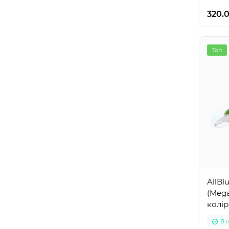
320.
Топ
AllBl
(Mega
колір
В 