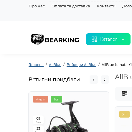
Про нас
Оплата та доставка
Контакти
Дого
Каталог
Головна
AllBlue
Воблери AllBlue
AllBlue Kanata +
AllBl
Встигни придбати
Акція
Топ
Акція
Хіт
0
9
0
9
Днів
Днів
2
3
2
3