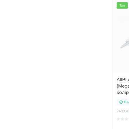
Топ
AllBl
(Mega
колір
В 
24993