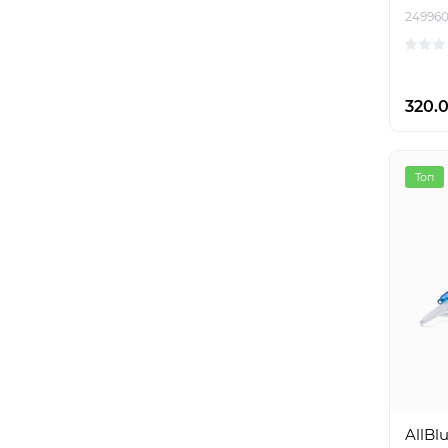
24996
320.
Топ
AllBl