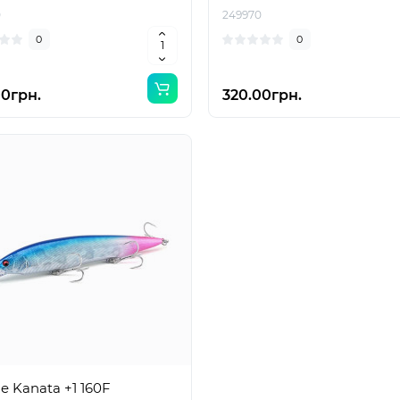
0
249970
0
0
00грн.
320.00грн.
ue Kanata +1 160F