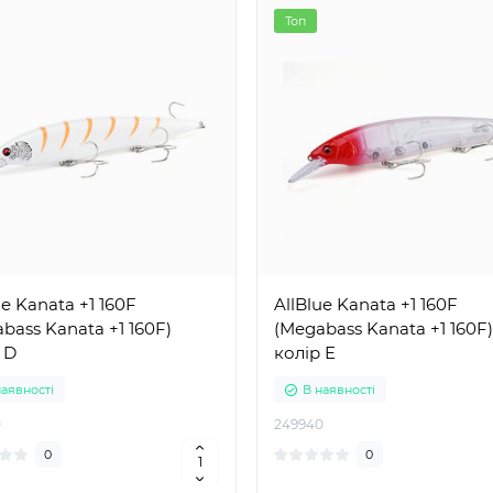
Топ
ue Kanata +1 160F
AllBlue Kanata +1 160F
bass Kanata +1 160F)
(Megabass Kanata +1 160F)
 D
колір E
наявності
В наявності
0
249940
0
0