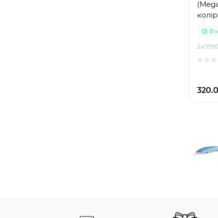
(Mega
колір
В 
24999
320.