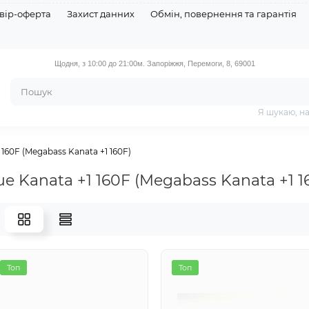
вір-оферта
Захист данних
Обмін, повернення та гарантія
Щодня, з 10:00 до 21:00
м. Запоріжжя, Перемоги, 8, 69001
Я шукаю, н
1 160F (Megabass Kanata +1 160F)
ue Kanata +1 160F (Megabass Kanata +1 1
Топ
Топ
Топ
Топ