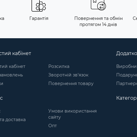
ка
Гарантія
Повернення та обмін
С
протягом 14 днів
тий кабінет
Додатк
ий кабінет
Розсилка
Виробни
 замовлень
Зворотній зв’язок
Подарунк
ки
Повернення товару
Партнер
с
Категорі
с
Умови використання
сайту
та доставка
Опт