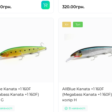
00грн.
320.00грн.
Хіт
Топ
ue Kanata +1 160F
AllBlue Kanata +1 160F
bass Kanata +1 160F)
(Megabass Kanata +1 160F)
 G
колір H
наявності
В наявності