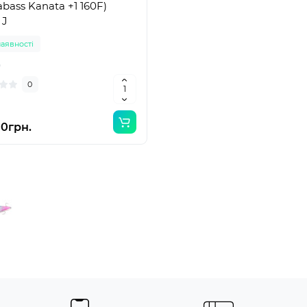
bass Kanata +1 160F)
 J
наявності
0
0
00грн.