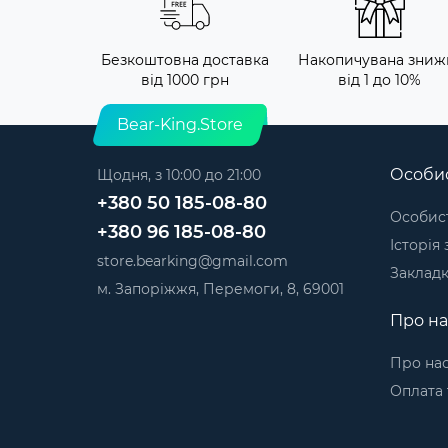
Безкоштовна доставка
Накопичувана зниж
від 1000 грн
від 1 до 10%
Bear-King.Store
Особис
Щодня, з 10:00 до 21:00
+380 50 185-08-80
Особист
+380 96 185-08-80
Історія
store.bearking@gmail.com
Заклад
м. Запоріжжя, Перемоги, 8, 69001
Про на
Про на
Оплата 