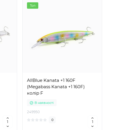
Топ
AllBlue Kanata +1 160F
(Megabass Kanata +1 160F)
колір F
В наявності
249950
0