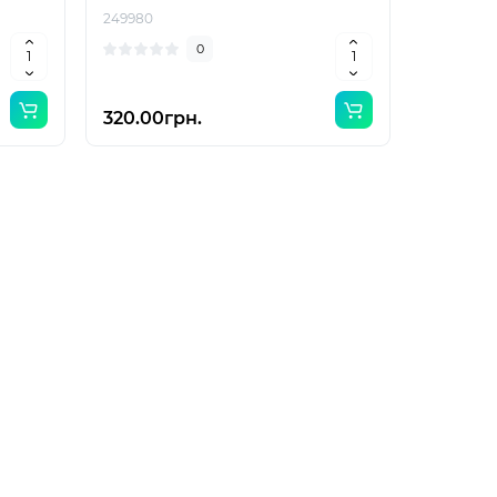
249980
0
320.00грн.