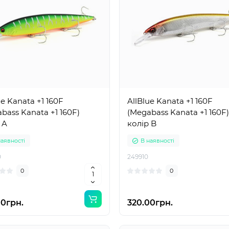
ue JOKER 70S (Jackall TN
Мультипликаторна кату
колір C Honey
BearKing Green Viper M
наявності
В наявності
ue Kanata +1 160F
AllBlue Kanata +1 160F
100051
bass Kanata +1 160F)
(Megabass Kanata +1 160F)
0
0
 A
колір B
0грн.
наявності
-48 %
В наявності
0грн.
1300.00грн.
0
249910
0
0
00грн.
320.00грн.