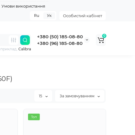
Умови використання
Ru
Ук
Особистий кабінет
+380 (50) 185-08-80
0
+380 (96) 185-08-80
априклад,
Calibra
60F)
15
За замовчуванням
Хіт
Топ
Топ
Топ