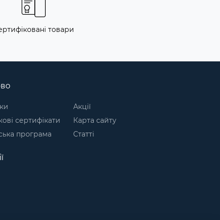
ертифіковані товари
ово
ки
Акції
ові сертифікати
Карта сайту
ська програма
Статті
ї