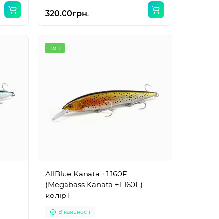
320.00грн.
Топ
AllBlue Kanata +1 160F
(Megabass Kanata +1 160F)
колір I
В наявності