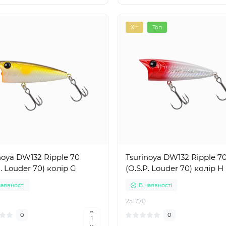
Хіт
Топ
noya DW132 Ripple 70
Tsurinoya DW132 Ripple 7
P. Louder 70) колір G
(O.S.P. Louder 70) колір H
наявності
В наявності
251770
0
0