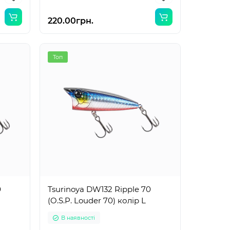
220.00грн.
Топ
0
Tsurinoya DW132 Ripple 70
(O.S.P. Louder 70) колір L
В наявності