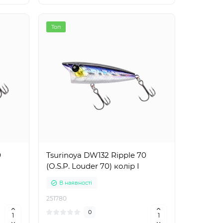
Топ
0
Tsurinoya DW132 Ripple 70
(O.S.P. Louder 70) колір I
В наявності
251780
0