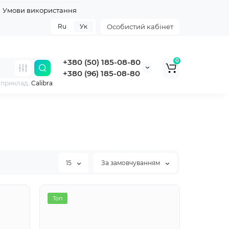
Умови використання
Ru
Ук
Особистий кабінет
+380 (50) 185-08-80
0
+380 (96) 185-08-80
априклад,
Calibra
15
За замовчуванням
Хіт
Топ
Топ
Топ