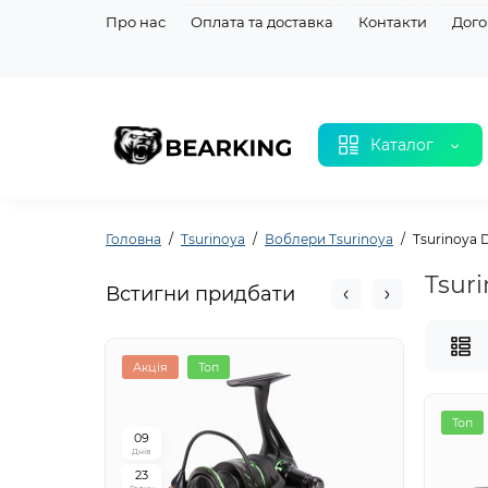
Про нас
Оплата та доставка
Контакти
Дого
Каталог
Головна
Tsurinoya
Воблери Tsurinoya
Tsurinoya D
Tsuri
Встигни придбати
Акція
Топ
Акція
Топ
0
9
0
9
Днів
Днів
2
3
2
3