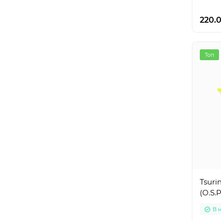
220.
Топ
Tsuri
(O.S.
В 