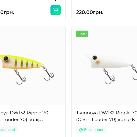
00грн.
220.00грн.
Топ
noya DW132 Ripple 70
Tsurinoya DW132 Ripple 7
P. Louder 70) колір J
(O.S.P. Louder 70) колір K
наявності
В наявності