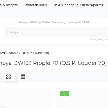
вір-оферта
Захист данних
Обмін, повернення та гарантія
Щодня, з 10:00 до 21:00
м. Запоріжжя, Перемоги, 8, 69001
Я шукаю, н
W132 Ripple 70 (O.S.P. Louder 70)
noya DW132 Ripple 70 (O.S.P. Louder 70)
Топ
Топ
Топ