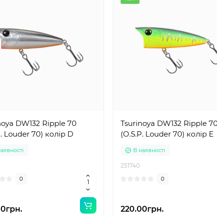
noya DW132 Ripple 70
Tsurinoya DW132 Ripple 7
P. Louder 70) колір D
(O.S.P. Louder 70) колір E
наявності
В наявності
251740
0
0
00грн.
220.00грн.