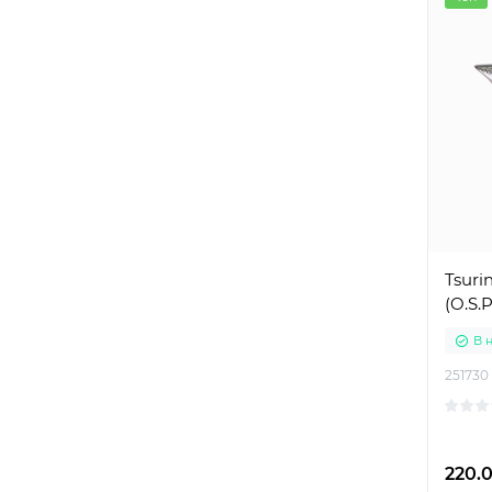
Tsuri
(O.S.
В 
251730
220.