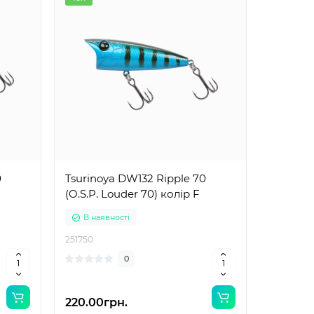
0
Tsurinoya DW132 Ripple 70
(O.S.P. Louder 70) колір F
В наявності
251750
0
220.00грн.