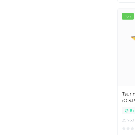
Топ
Tsuri
(O.S.
В 
251760