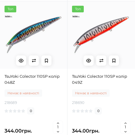
Топ
Топ
TsuYoki Colector 110SP колір
TsuYoki Colector 110SP колір
048Z
049Z
Немає в наявності
Немає в наявності
218689
218690
0
0
344.00грн.
344.00грн.