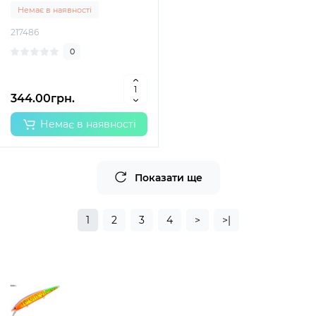
Немає в наявності
217486
0
344.00грн.
Немає в наявності
Показати ще
1
2
3
4
>
>|