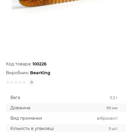
Код товара:
100226
Виробник:
BearKing
0
Вага
5.2 г
Довжина
95 мм
Вид приманки
віброхвіст
Кількість в упаковці
5 шт.