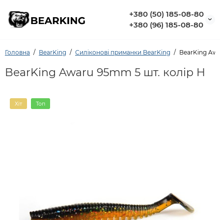
+380 (50) 185-08-80
+380 (96) 185-08-80
Головна
BearKing
Силіконовi приманки BearKing
BearKing Awa
BearKing Awaru 95mm 5 шт. колір H
Хіт
Топ