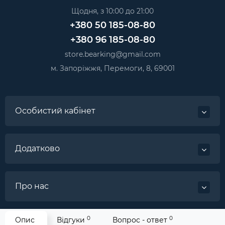
Щодня, з 10:00 до 21:00
+380 50 185-08-80
+380 96 185-08-80
store.bearking@gmail.com
м. Запоріжжя, Перемоги, 8, 69001
Особистий кабінет
Додатково
Про нас
0
0
Опис
Відгуки
Вопрос - ответ
Категорії