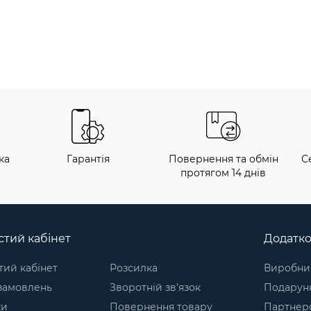
ка
Гарантія
Повернення та обмін
С
протягом 14 днів
тий кабінет
Додатк
ий кабінет
Розсилка
Виробни
 замовлень
Зворотній зв’язок
Подарунк
ки
Повернення товару
Партнер