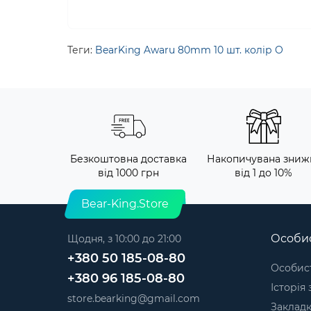
Теги:
BearKing Awaru 80mm 10 шт. колір O
Безкоштовна доставка
Накопичувана зниж
від 1000 грн
від 1 до 10%
Bear-King.Store
Особис
Щодня, з 10:00 до 21:00
+380 50 185-08-80
Особист
+380 96 185-08-80
Історія
store.bearking@gmail.com
Заклад