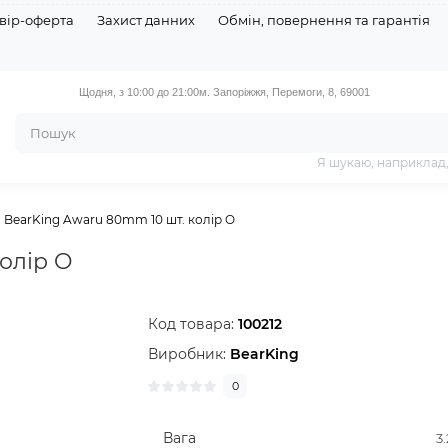
вір-оферта
Захист данних
Обмін, повернення та гарантія
Щодня, з 10:00 до 21:00
м. Запоріжжя, Перемоги, 8, 69001
Я шукаю, наприклад
BearKing Awaru 80mm 10 шт. колір O
олір O
Код товара:
100212
Виробник:
BearKing
0
Вага
3.