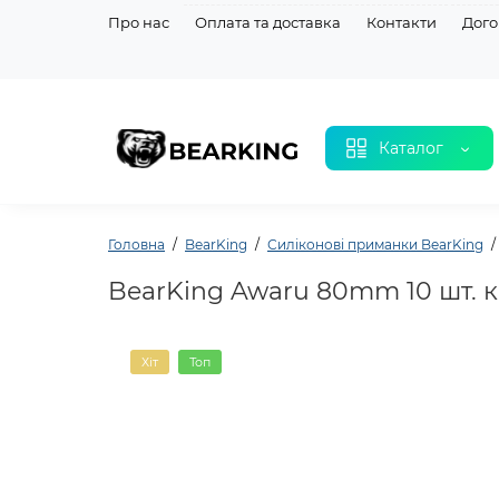
Про нас
Оплата та доставка
Контакти
Дого
Каталог
Головна
BearKing
Силіконовi приманки BearKing
BearKing Awaru 80mm 10 шт. к
Хіт
Топ