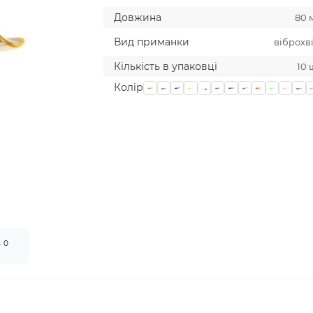
Довжина
80 
Вид приманки
віброхв
Кількість в упаковці
10 
Колiр
0
т