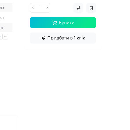
мм
іст
Купити
шт.
Придбати в 1 клік