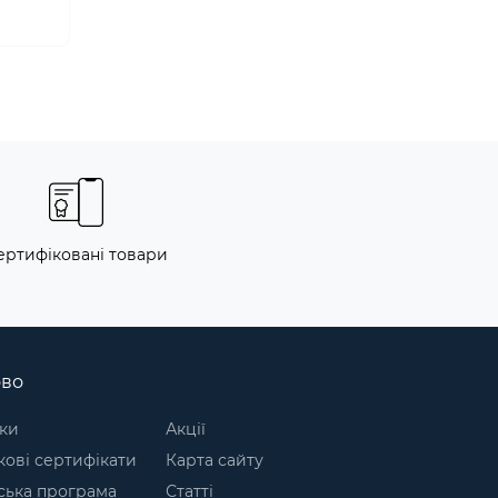
ертифіковані товари
ово
ки
Акції
ові сертифікати
Карта сайту
ська програма
Статті