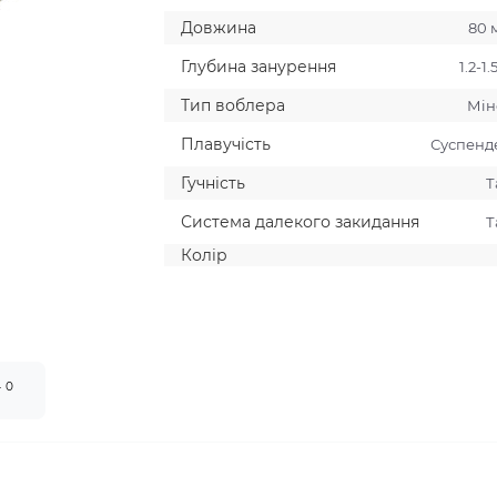
Довжина
80 
Глубина занурення
1.2-1.
Тип воблера
Мiн
Плавучiсть
Суспенд
Гучнiсть
Т
Система далекого закидання
Т
Колiр
0
т