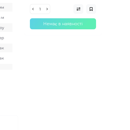
мм
5 м
Немає в наявності
оу
ер
ак
ак