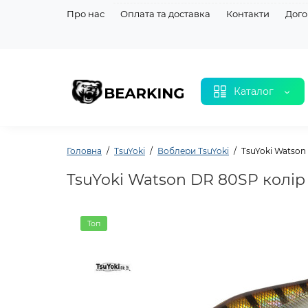
Про нас
Оплата та доставка
Контакти
Дого
Каталог
Головна
TsuYoki
Воблери TsuYoki
TsuYoki Watson
TsuYoki Watson DR 80SP колір
Топ