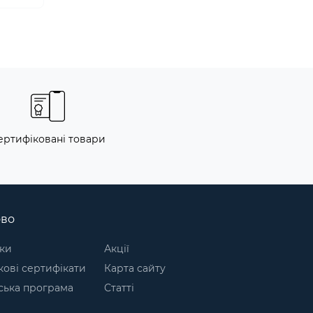
ертифіковані товари
ово
ки
Акції
ові сертифікати
Карта сайту
ська програма
Статті