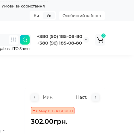
Умови використання
Ru
Ук
Особистий кабінет
+380 (50) 185-08-80
0
+380 (96) 185-08-80
abass ITO Shiner
Мин.
Наст.
Немає в наявності
302.00грн.
11 г