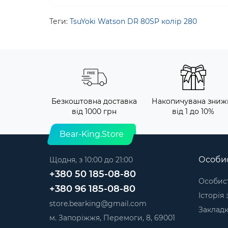
Теги:
TsuYoki Watson DR 80SP колір 280
Безкоштовна доставка
Накопичувана зниж
від 1000 грн
від 1 до 10%
Bear-King.Store
Особис
Щодня, з 10:00 до 21:00
+380 50 185-08-80
Особист
+380 96 185-08-80
Історія
store.bearking@gmail.com
Заклад
м. Запоріжжя, Перемоги, 8, 69001