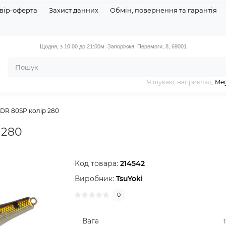
вір-оферта
Захист данних
Обмін, повернення та гарантія
Щодня, з 10:00 до 21:00
м. Запоріжжя, Перемоги, 8, 69001
Я шукаю, наприклад,
Meg
 DR 80SP колір 280
 280
Код товара:
214542
Виробник:
TsuYoki
0
Вага