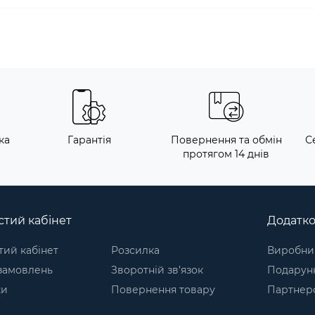
ка
Гарантія
Повернення та обмін
С
протягом 14 днів
тий кабінет
Додатк
ий кабінет
Розсилка
Виробни
 замовлень
Зворотній зв’язок
Подарунк
ки
Повернення товару
Партнер