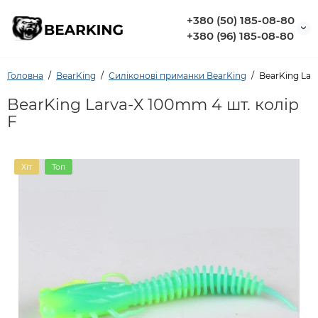
+380 (50) 185-08-80
+380 (96) 185-08-80
Головна
BearKing
Силіконовi приманки BearKing
BearKing Lar
BearKing Larva-X 100mm 4 шт. колір
F
Хіт
Топ