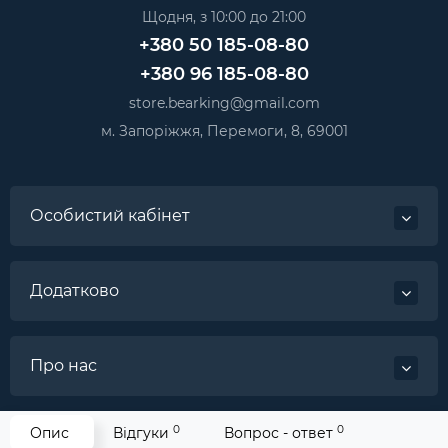
Щодня, з 10:00 до 21:00
+380 50 185-08-80
+380 96 185-08-80
store.bearking@gmail.com
м. Запоріжжя, Перемоги, 8, 69001
Особистий кабінет
Додатково
Про нас
0
0
Опис
Відгуки
Вопрос - ответ
Категорії