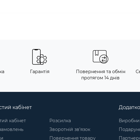
ка
Гарантія
Повернення та обмін
С
протягом 14 днів
тий кабінет
Додатк
ий кабінет
Розсилка
Виробни
 замовлень
Зворотній зв’язок
Подарунк
ки
Повернення товару
Партнер