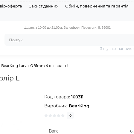
вір-оферта
Захист данних
Обмін, повернення та гарантія
Щодня, з 10:00 до 21:00
м. Запоріжжя, Перемоги, 8, 69001
Я шукаю, наприкл
BearKing Larva-G 91mm 4 шт. колір L
олір L
Код товара:
100311
Виробник:
BearKing
0
Вага
6.