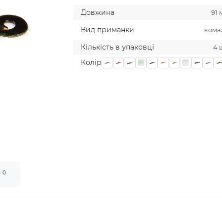
Довжина
91
Вид приманки
кома
Кількість в упаковці
4 
Колiр
0
т