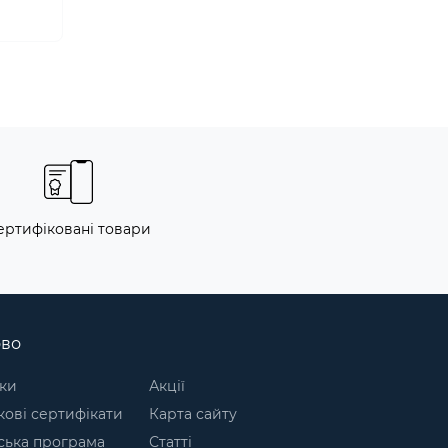
ертифіковані товари
ово
ки
Акції
ові сертифікати
Карта сайту
ська програма
Статті