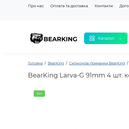
Про нас
Оплата та доставка
Контакти
Дого
Каталог
Головна
BearKing
Силіконовi приманки BearKing
BearKing Larva-G 91mm 4 шт. к
Топ