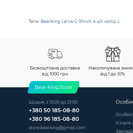
Теги:
BearKing Larva-G 91mm 4 шт. колір L
Безкоштовна доставка
Накопичувана зниж
від 1000 грн
від 1 до 10%
Bear-King.Store
Особис
Щодня, з 10:00 до 21:00
+380 50 185-08-80
Особист
+380 96 185-08-80
Історія
store.bearking@gmail.com
Заклад