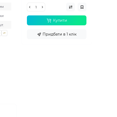
 мм
хи
Купити
шт.
Придбати в 1 клік