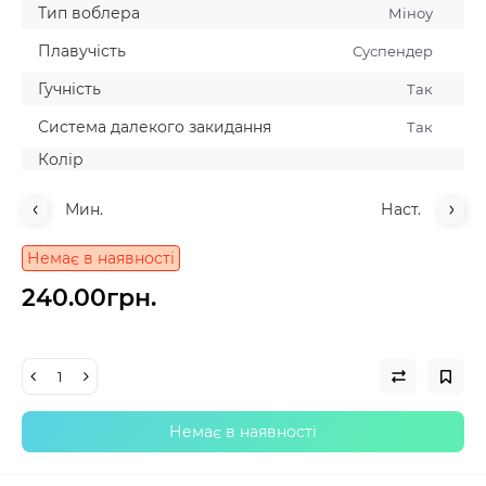
Тип воблера
Мiноу
Плавучiсть
Суспендер
Гучнiсть
Так
Система далекого закидання
Так
Колiр
Мин.
Наст.
Немає в наявності
240.00грн.
Немає в наявності