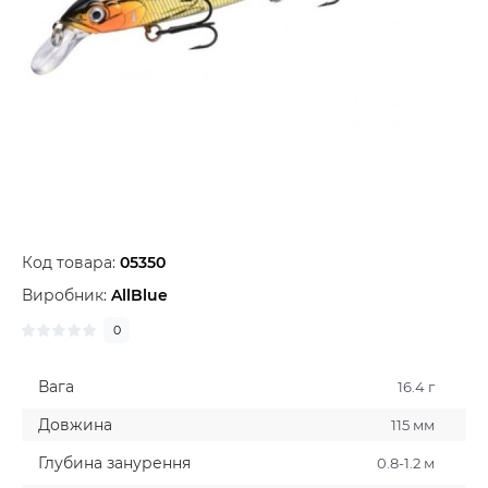
Код товара:
05350
Виробник:
AllBlue
0
Вага
16.4 г
Довжина
115 мм
Глубина занурення
0.8-1.2 м