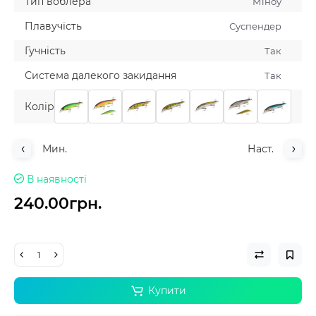
Тип воблера
Мiноу
Плавучiсть
Суспендер
Гучнiсть
Так
Система далекого закидання
Так
Колiр
Мин.
Наст.
В наявності
240.00грн.
Купити