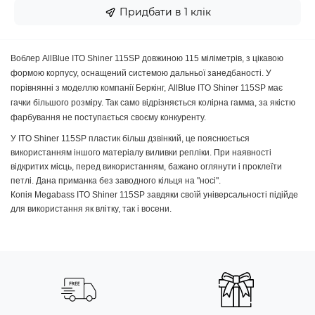
Придбати в 1 клік
Воблер AllBlue ITO Shiner 115SP довжиною 115 міліметрів, з цікавою
формою корпусу, оснащений системою дальньої занедбаності. У
порівнянні з моделлю компанії Беркінг, AllBlue ITO Shiner 115SP має
гачки більшого розміру. Так само відрізняється колірна гамма, за якістю
фарбування не поступається своєму конкуренту.
У ITO Shiner 115SP пластик більш дзвінкий, це пояснюється
використанням іншого матеріалу виливки репліки. При наявності
відкритих місць, перед використанням, бажано оглянути і проклеїти
петлі. Дана приманка без заводного кільця на "носі".
Копія Megabass ITO Shiner 115SP завдяки своїй універсальності підійде
для використання як влітку, так і восени.