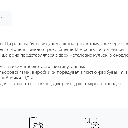
0
т
а. Ця репліка була випущена кілька років тому, але через св
ення моделі тривало трохи більше 12 місяців. Таким чином
іше вона представлялася з двох металевих кульок, в оновл
ус, з тихим високочастотним звучанням.
кольорової гами, виробники порадували якістю фарбування, 
иблення - 1,5 м.
ля різних технік: твічінг, джеркинг, рівномірна проводка.