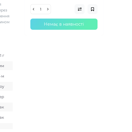
я
ерез
шення
чином
Немає в наявності
1 г
мм
5 м
оу
ер
ак
ак