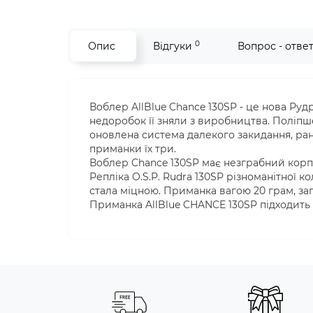
0
Опис
Відгуки
Вопрос - отве
Воблер AllBlue Chance 130SP - це нова Рудр
недоробок її зняли з виробництва. Поліпш
оновлена система далекого закидання, ран
приманки їх три.
Воблер Chance 130SP має незграбний корп
Репліка O.S.P. Rudra 130SP різноманітної 
стала міцною. Приманка вагою 20 грам, загл
Приманка AllBlue CHANCE 130SP підходить д