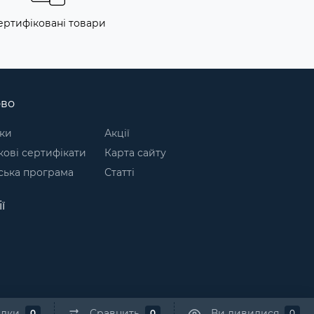
ертифіковані товари
ово
ки
Акції
ові сертифікати
Карта сайту
ська програма
Статті
ї
адки
Сравнить
Ви дивилися
0
0
0