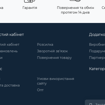
ка
Гарантія
Повернення та обмін
С
протягом 14 днів
тий кабінет
Додатк
ий кабінет
Розсилка
Виробни
 замовлень
Зворотній зв’язок
Подарунк
ки
Повернення товару
Партнер
с
Категорі
с
Умови використання
сайту
та доставка
Опт
Закл