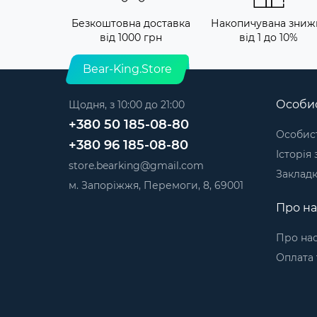
Безкоштовна доставка
Накопичувана зниж
від 1000 грн
від 1 до 10%
Bear-King.Store
Особис
Щодня, з 10:00 до 21:00
+380 50 185-08-80
Особист
+380 96 185-08-80
Історія
store.bearking@gmail.com
Заклад
м. Запоріжжя, Перемоги, 8, 69001
Про на
Про на
Оплата 