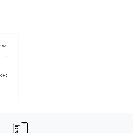
оїх
еній
вона