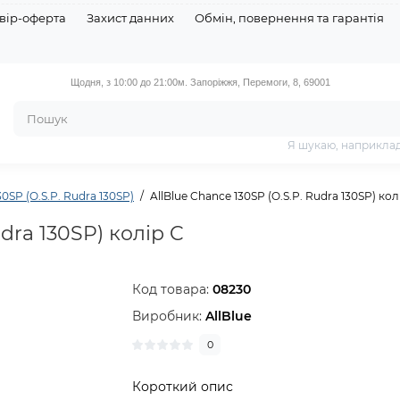
вір-оферта
Захист данних
Обмін, повернення та гарантія
Щодня, з 10:00 до 21:00
м. Запоріжжя, Перемоги, 8, 69001
Я шукаю, наприкла
30SP (O.S.P. Rudra 130SP)
AllBlue Chance 130SP (O.S.P. Rudra 130SP) кол
udra 130SP) колір C
Код товара:
08230
Виробник:
AllBlue
0
Короткий опис