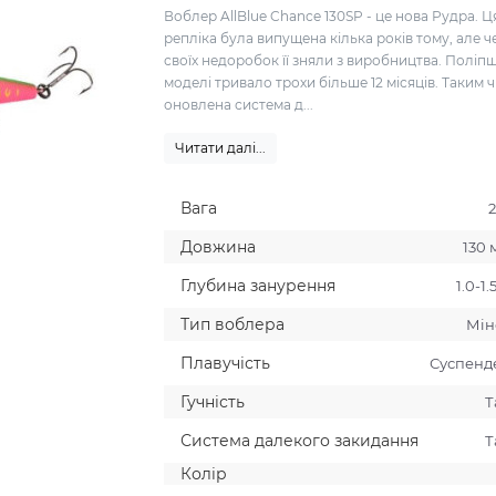
Воблер AllBlue Chance 130SP - це нова Рудра. Ц
репліка була випущена кілька років тому, але ч
своїх недоробок її зняли з виробництва. Поліп
моделі тривало трохи більше 12 місяців. Таким 
оновлена система д...
Читати далі...
Вага
2
Довжина
130 
Глубина занурення
1.0-1.
Тип воблера
Мiн
Плавучiсть
Суспенд
Гучнiсть
Т
Система далекого закидання
Т
Колiр