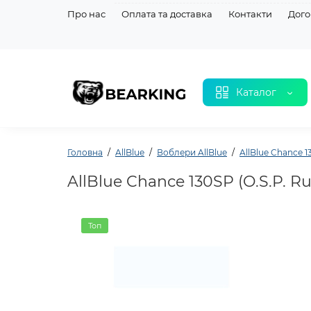
Про нас
Оплата та доставка
Контакти
Дого
Каталог
Головна
AllBlue
Воблери AllBlue
AllBlue Chance 1
AllBlue Chance 130SP (O.S.P. R
Топ