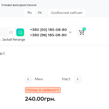
Умови використання
Ru
Ук
Особистий кабінет
+380 (50) 185-08-80
0
+380 (96) 185-08-80
д,
Jackall Rerange
ір C
Мин.
Наст.
Немає в наявності
240.00грн.