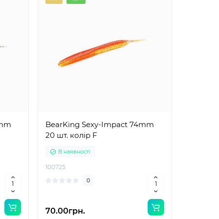
4mm
BearKing Sexy-Impact 74mm
20 шт. колір F
В наявності
100725
0
70.00грн.