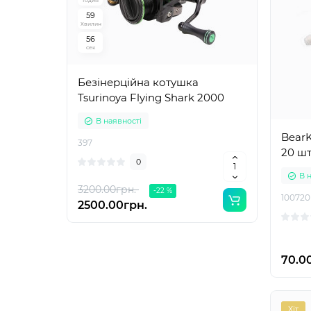
Годин
Годин
5
9
5
9
Хвилин
Хвилин
5
5
5
5
сек
сек
Безінерційна котушка
AllBl
Tsurinoya Flying Shark 2000
70S) 
В наявності
В 
Bear
397
09470
20 шт
0
В 
3200.00грн.
230.0
-22 %
100720
2500.00грн.
119.0
70.0
Хіт