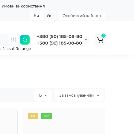
Умови використання
Ru
Ук
Особистий кабінет
+380 (50) 185-08-80
0
+380 (96) 185-08-80
д,
Jackall Rerange
15
За замовчуванням
Хіт
Топ
Топ
Хіт
Топ