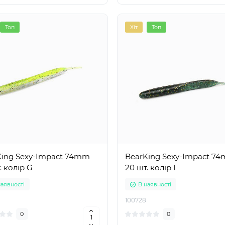
Топ
Хіт
Топ
King Sexy-Impact 74mm
BearKing Sexy-Impact 7
. колір G
20 шт. колір I
наявності
В наявності
100728
0
0