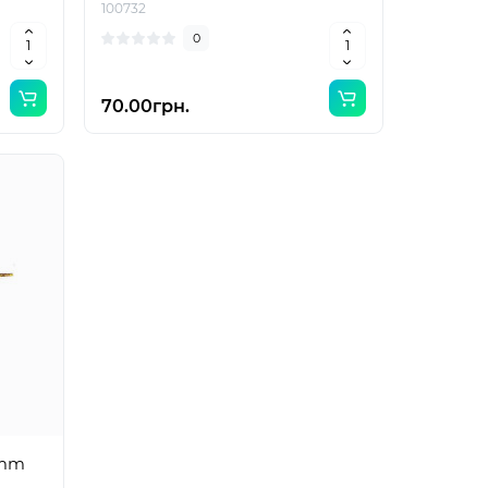
100732
0
70.00грн.
4mm