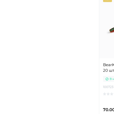
Bear
20 шт
В 
100723
70.0