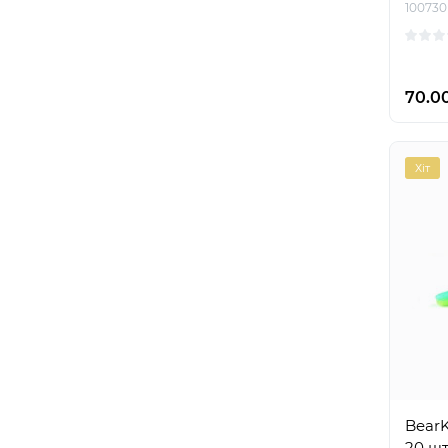
100730
70.0
Хіт
Bear
20 шт