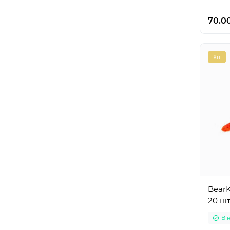
70.0
Хіт
Bear
20 шт
В 