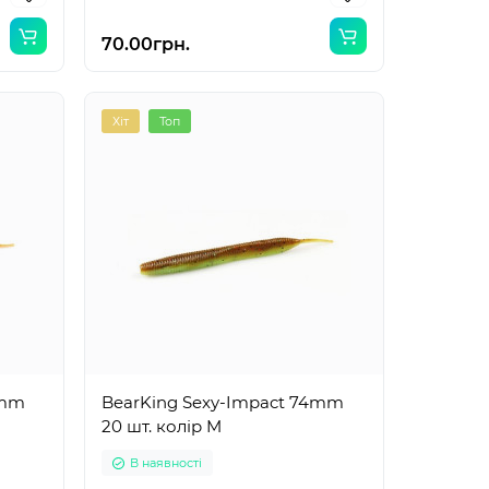
70.00грн.
Хіт
Топ
4mm
BearKing Sexy-Impact 74mm
20 шт. колір M
В наявності