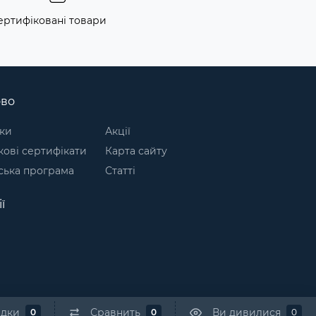
ертифіковані товари
ово
ки
Акції
ові сертифікати
Карта сайту
ська програма
Статті
ї
адки
Сравнить
Ви дивилися
0
0
0