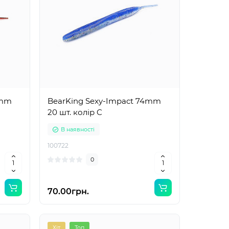
шка
AllBlue Kraken 160SP (Jackall
Безіне
AB200R
MagSquad 160SP) колір A
BearKin
В наявності
В ная
4mm
BearKing Sexy-Impact 74mm
228720
219600
20 шт. колір C
0
В наявності
100722
260.00грн.
999.00
0
70.00грн.
Хіт
Топ