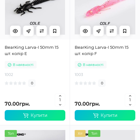
BearKing Larva-I 50mm 15
BearKing Larva-I 50mm 15
шт. колір E
шт. колір F
В наявності
В наявності
1002
1003
0
0
70.00грн.
70.00грн.
Купити
Купити
Топ
Хіт
Топ