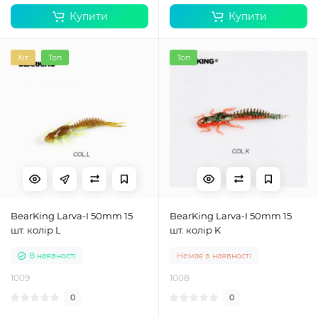
Купити
Купити
Хіт
Топ
Топ
BearKing Larva-I 50mm 15
BearKing Larva-I 50mm 15
шт. колір L
шт. колір K
В наявності
Немає в наявності
1009
1008
0
0