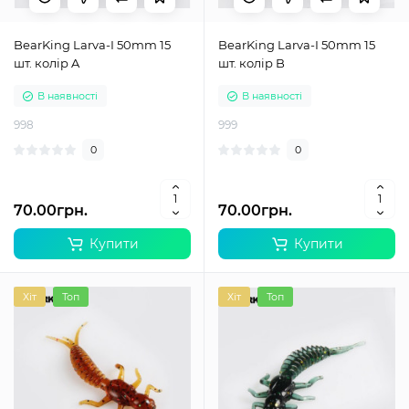
BearKing Larva-I 50mm 15
BearKing Larva-I 50mm 15
шт. колір A
шт. колір B
В наявності
В наявності
998
999
0
0
70.00грн.
70.00грн.
Купити
Купити
Хіт
Топ
Хіт
Топ