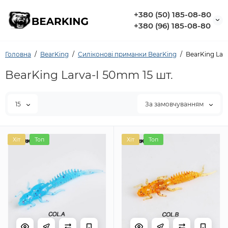
+380 (50) 185-08-80
+380 (96) 185-08-80
Головна
BearKing
Силіконовi приманки BearKing
BearKing Lar
BearKing Larva-I 50mm 15 шт.
15
За замовчуванням
Хіт
Топ
Хіт
Топ