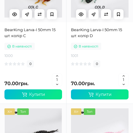
BearKing Larva-I 50mm 15
BearKing Larva-I 50mm 15
шт. колір C
шт. колір D
В наявності
В наявності
1000
1001
0
0
70.00грн.
70.00грн.
Купити
Купити
Хіт
Топ
Хіт
Топ