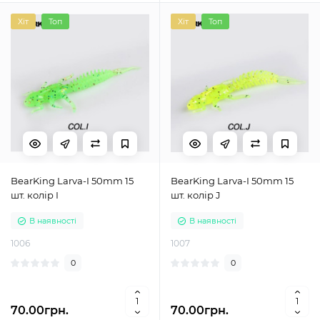
Хіт
Топ
Хіт
Топ
BearKing Larva-I 50mm 15
BearKing Larva-I 50mm 15
шт. колір I
шт. колір J
В наявності
В наявності
1006
1007
0
0
70.00грн.
70.00грн.