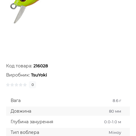
Код товара:
216028
Виробник:
TsuYoki
0
Вага
8.6 г
Довжина
80 мм
Глубина занурення
0.0-1.0 м
Тип воблера
Мiноу