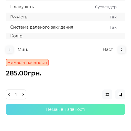
Плавучiсть
Суспендер
Гучнiсть
Так
Система далекого закидання
Так
Колiр
Мин.
Наст.
Немає в наявності
285.00грн.
Немає в наявності