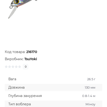
Код товара:
216170
Виробник:
TsuYoki
0
Вага
26.5 г
Довжина
130 мм
Глубина занурення
0.8-1.4 м
Тип воблера
Мiноу