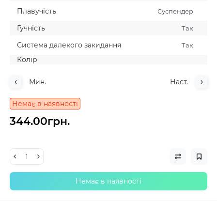
Плавучiсть
Суспендер
Гучнiсть
Так
Система далекого закидання
Так
Колiр
Мин.
Наст.
Немає в наявності
344.00грн.
Немає в наявності