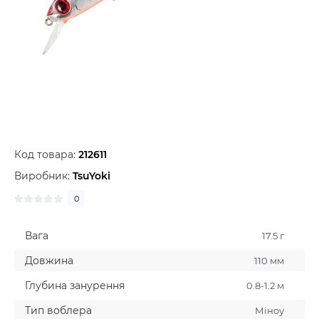
Код товара:
212611
Виробник:
TsuYoki
0
Вага
17.5 г
Довжина
110 мм
Глубина занурення
0.8-1.2 м
Тип воблера
Мiноу