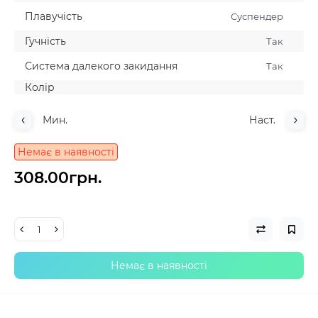
Плавучiсть
Суспендер
Гучнiсть
Так
Система далекого закидання
Так
Колiр
Мин.
Наст.
Немає в наявності
308.00грн.
Немає в наявності