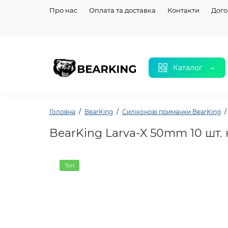
Про нас
Оплата та доставка
Контакти
Дого
Каталог
Головна
BearKing
Силіконовi приманки BearKing
BearKing Larva-X 50mm 10 шт. 
Топ