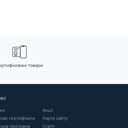
ертифіковані товари
ово
ки
Акції
ові сертифікати
Карта сайту
ська програма
Статті