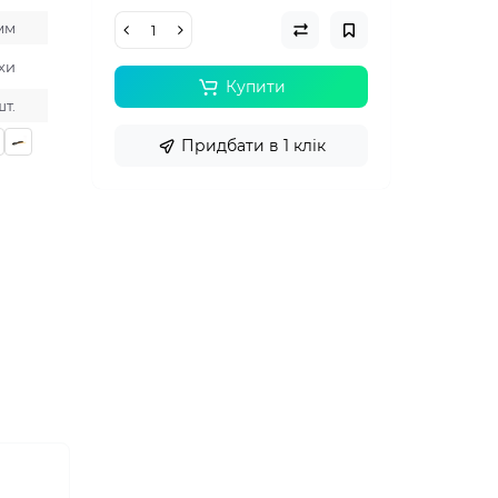
мм
хи
Купити
шт.
Придбати в 1 клік