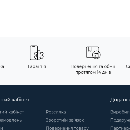
ка
Гарантія
Повернення та обмін
С
протягом 14 днів
тий кабінет
Додатк
ий кабінет
Розсилка
Виробни
 замовлень
Зворотній зв’язок
Подарунк
ки
Повернення товару
Партнер