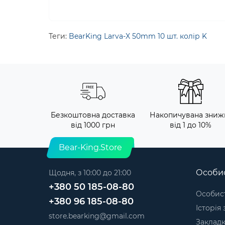
Теги:
BearKing Larva-X 50mm 10 шт. колір K
Безкоштовна доставка
Накопичувана зниж
від 1000 грн
від 1 до 10%
Bear-King.Store
Особис
Щодня, з 10:00 до 21:00
+380 50 185-08-80
Особист
+380 96 185-08-80
Історія
store.bearking@gmail.com
Заклад