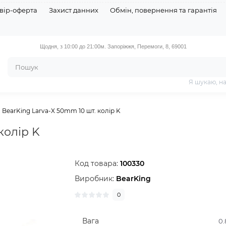
вір-оферта
Захист данних
Обмін, повернення та гарантія
Щодня, з 10:00 до 21:00
м. Запоріжжя, Перемоги, 8, 69001
Я шукаю, н
BearKing Larva-X 50mm 10 шт. колір K
колір K
Код товара:
100330
Виробник:
BearKing
0
Вага
0.