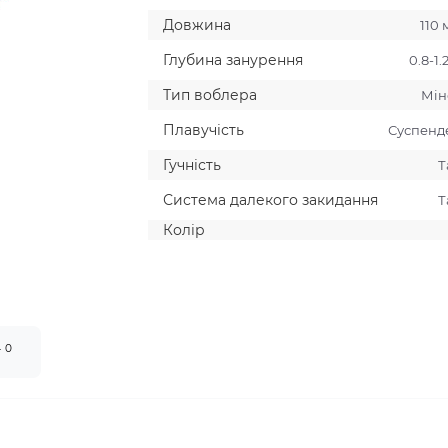
Довжина
110
Глубина занурення
0.8-1.
Тип воблера
Мiн
Плавучiсть
Суспенд
Гучнiсть
Т
Система далекого закидання
Т
Колiр
0
т