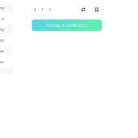
 мм
2 м
Немає в наявності
оу
ер
ак
ак