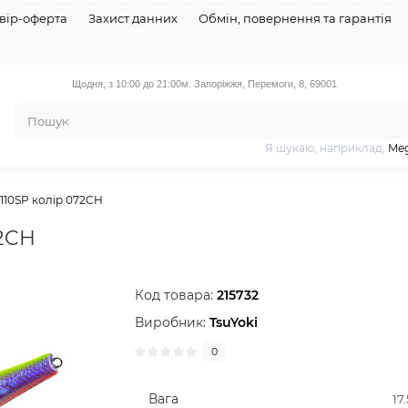
вір-оферта
Захист данних
Обмін, повернення та гарантія
Щодня, з 10:00 до 21:00
м. Запоріжжя, Перемоги, 8, 69001
Я шукаю, наприклад,
Meg
 110SP колір 072CH
72CH
Код товара:
215732
Виробник:
TsuYoki
0
Вага
17.