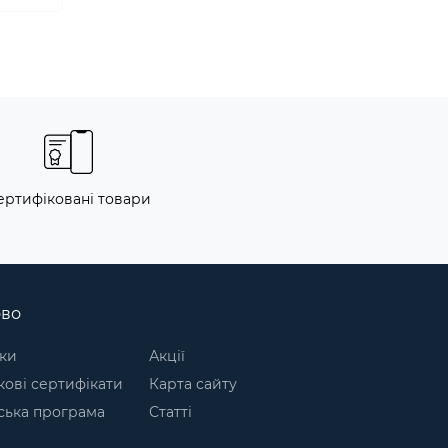
ертифіковані товари
ово
ки
Акції
ові сертифікати
Карта сайту
ська програма
Статті