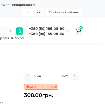
Умови використання
Ru
Ук
Особистий кабінет
+380 (50) 185-08-80
0
+380 (96) 185-08-80
abass ITO Shiner
Мин.
Наст.
Немає в наявності
308.00грн.
5 г