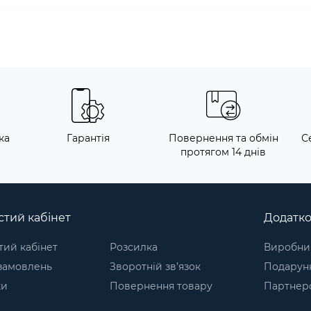
ка
Гарантія
Повернення та обмін
С
протягом 14 днів
тий кабінет
Додатк
ий кабінет
Розсилка
Виробни
 замовлень
Зворотній зв’язок
Подарунк
ки
Повернення товару
Партнер