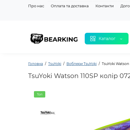
Про нас
Оплата та доставка
Контакти
Дого
Каталог
Головна
TsuYoki
Воблери TsuYoki
TsuYoki Watson
TsuYoki Watson 110SP колір 0
Топ