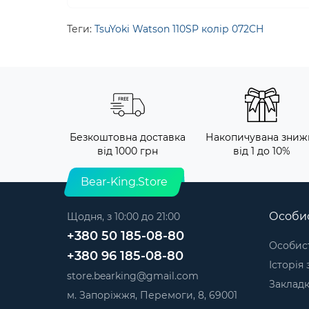
Теги:
TsuYoki Watson 110SP колір 072CH
Безкоштовна доставка
Накопичувана зниж
від 1000 грн
від 1 до 10%
Bear-King.Store
Особис
Щодня, з 10:00 до 21:00
+380 50 185-08-80
Особист
+380 96 185-08-80
Історія
store.bearking@gmail.com
Заклад
м. Запоріжжя, Перемоги, 8, 69001