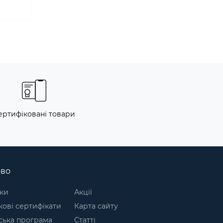
ертифіковані товари
ово
ки
Акції
ові сертифікати
Карта сайту
ська програма
Статті