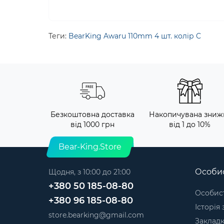
Теги:
BearKing Awaru 110mm 4 шт. колір C
Безкоштовна доставка
Накопичувана зниж
від 1000 грн
від 1 до 10%
Bear-King.Store
Особис
Щодня, з 10:00 до 21:00
+380 50 185-08-80
Особист
+380 96 185-08-80
Історія
store.bearking@gmail.com
Заклад