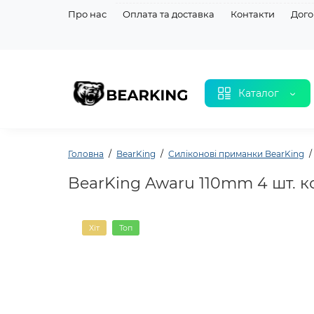
Про нас
Оплата та доставка
Контакти
Дого
Каталог
Головна
BearKing
Силіконовi приманки BearKing
BearKing Awaru 110mm 4 шт. к
Хіт
Топ