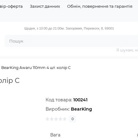
вір-оферта
Захист данних
Обмін, повернення та гарантія
Щодня, з 10:00 до 21:00
м. Запоріжжя, Перемоги, 8, 69001
Я шукаю, 
BearKing Awaru 110mm 4 шт. колір C
олір C
Код товара:
100241
Виробник:
BearKing
0
Вага