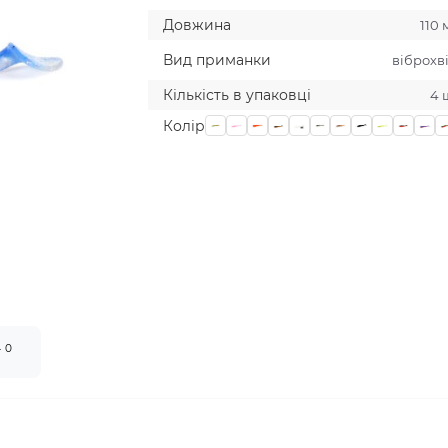
Довжина
110
Вид приманки
віброхв
Кількість в упаковці
4 
Колiр
0
т