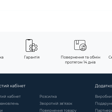
ка
Гарантія
Повернення та обмін
С
протягом 14 днів
тий кабінет
Додатк
ий кабінет
Розсилка
Виробни
 замовлень
Зворотній зв’язок
Подарунк
ки
Повернення товару
Партнер